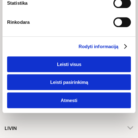
Statistika
BIČIULIU IR GAUK 10%
NUOLAIDĄ KITAM
Rinkodara
APSIPIRKIMUI!
Rodyti informaciją
Sutinku gauti reklaminius, naujienų ir kitus el. laiškus pagal mano
Leisti visus
duomenis, kaip išdėstyta mūsų
privatumo politikoje
.
Gauti
Leisti pasirinkimą
Atmesti
Klientų aptarnavimas
+370 659 44144
LIVIN
Rašyti užklausą
Apie mus