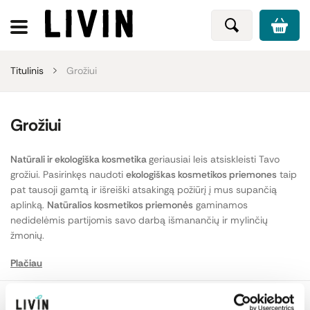
Titulinis
Grožiui
Grožiui
Natūrali ir ekologiška kosmetika
geriausiai leis atsiskleisti Tavo
grožiui. Pasirinkęs naudoti
ekologiškas kosmetikos priemones
taip
pat tausoji gamtą ir išreiški atsakingą požiūrį į mus supančią
aplinką.
Natūralios kosmetikos priemonės
gaminamos
nedidelėmis partijomis savo darbą išmanančių ir mylinčių
žmonių.
Plačiau
Kosmetikos priemonės
gaminamos iš augalinės kilmės natūralių
komponentų, todėl juose nėra silikonų, parafino ir kitų naftos
chemijos produktų, sintetinių kvapų, dažiklių ir konservantų. Todėl
Veido odos priežiūra
Kūno odos priežiūra