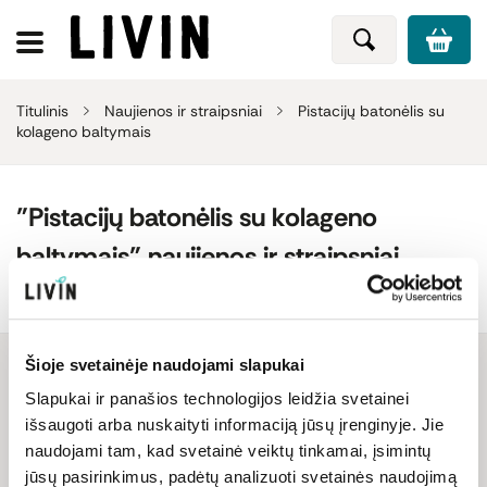
Titulinis
Naujienos ir straipsniai
Pistacijų batonėlis su
kolageno baltymais
"Pistacijų batonėlis su kolageno
baltymais" naujienos ir straipsniai
Produkto naujienos
Šioje svetainėje naudojami slapukai
Slapukai ir panašios technologijos leidžia svetainei
išsaugoti arba nuskaityti informaciją jūsų įrenginyje. Jie
Netrukus papildysime
naudojami tam, kad svetainė veiktų tinkamai, įsimintų
jūsų pasirinkimus, padėtų analizuoti svetainės naudojimą