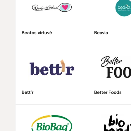
Beatos virtuvė
Beavia
Bett'r
Better Foods