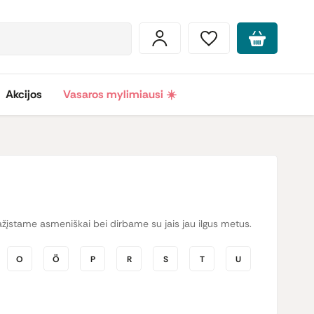
Akcijos
Vasaros mylimiausi ☀️
ų pažįstame asmeniškai bei dirbame su jais jau ilgus metus.
O
Ö
P
R
S
T
U