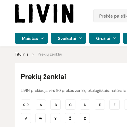
Maistas
Sveikatai
Grožiui
Titulinis
Prekių ženklai
Prekių ženklai
LIVIN prekiauja virš 90 prekės ženklų ekologiškais, natūrali
0-9
A
B
C
D
E
F
V
W
Y
Ž
Z