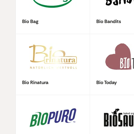
Bio Bag
Bio Bandits
Bio Rinatura
Bio Today