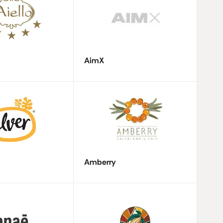
AimX
Amberry