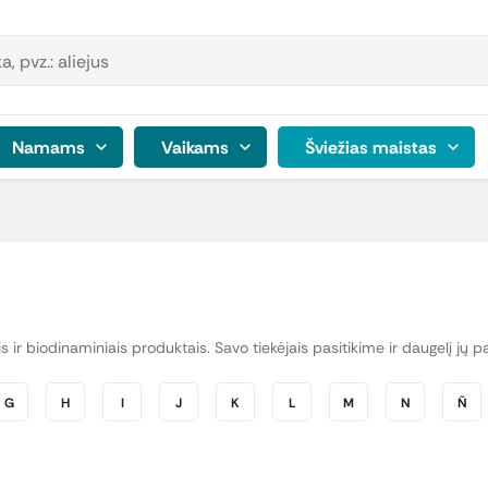
Namams
Vaikams
Šviežias maistas
ais ir biodinaminiais produktais. Savo tiekėjais pasitikime ir daugelį j
G
H
I
J
K
L
M
N
Ñ