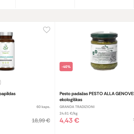
-40%
papildas
Pesto padažas PESTO ALLA GENOVE
ekologiškas
60 kaps.
GRANDA TRADIZIONI
24.61 €/kg
4,43 €
18,99 €