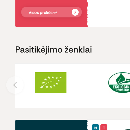
Visos prekės
(4)
Pasitikėjimo ženklai
N
T