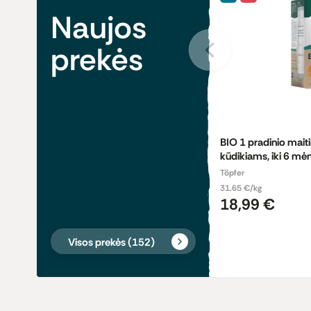
Naujos
prekės
BIO 1 pradinio mait
kūdikiams, iki 6 mėn
Töpfer
31.65 €/kg
18,99 €
Visos prekės
(152)