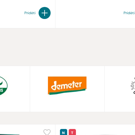
Pridėti
Pridėti
N
T