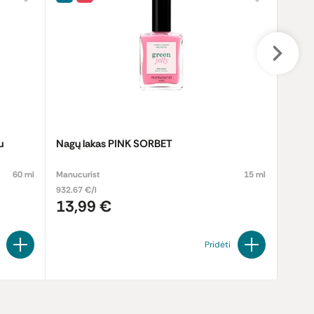
u
Nagų lakas PINK SORBET
Putoj
ekolo
60 ml
Manucurist
15 ml
ACALA 
932.67 €/l
13.32 
13,99 €
9,9
+ 0,10
Pridėti