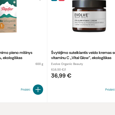
inimo pieno mišinys
Švytėjimo suteikiantis veido kremas s
., ekologiškas
vitaminu C „Vital Glow", ekologiškas
600 g
Evolve Organic Beauty
616.50 €/l
36,99 €
Pridėti
Pridėti