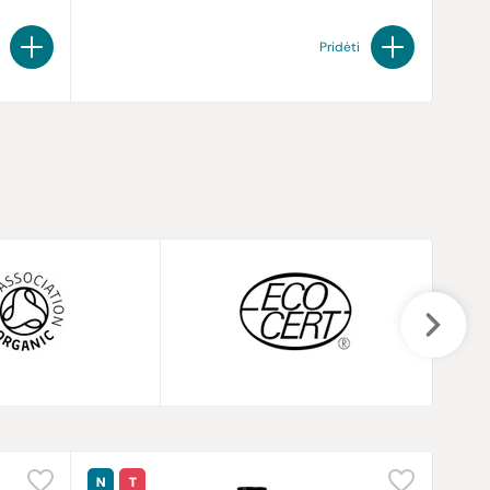
Pridėti
N
T
N