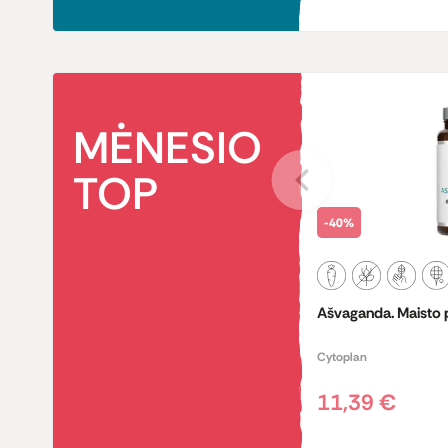
MĖNESIO
TOP
-40%
Ašvaganda. Maisto 
Cytoplan
11,39 €