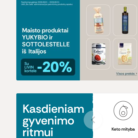
Kasdieniam
gyvenimo
ritmui
Keto mityba