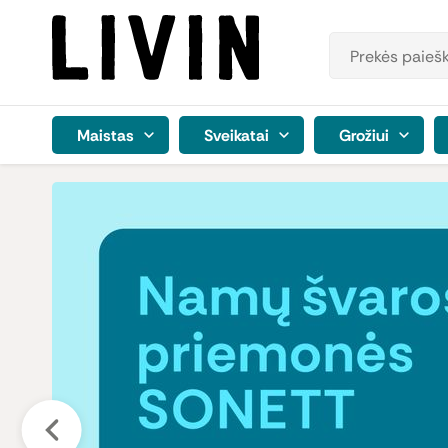
Maistas
Sveikatai
Grožiui