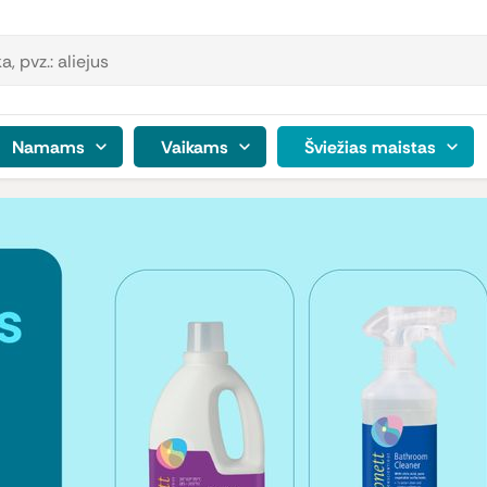
Namams
Vaikams
Šviežias maistas