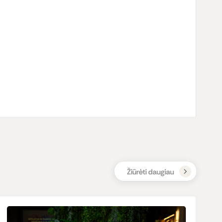
Žiūrėti daugiau