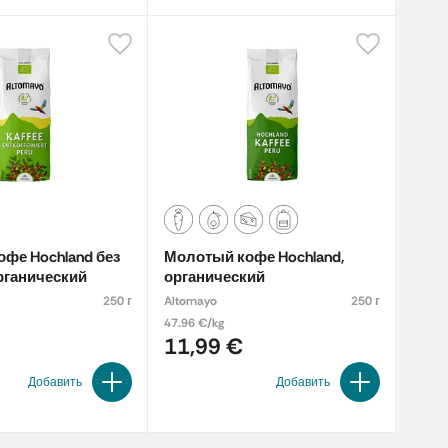
фе Hochland без
Молотый кофе Hochland,
рганический
органический
250 г
Altomayo
250 г
47.96 €/kg
11,99 €
Добавить
Добавить