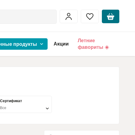
Летние
Акции
нные продукты
фавориты ☀️
Сертификат
Все