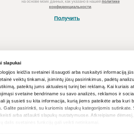
на основе моих данных, как указано в нашей
политике
конфиденциальности
.
Получить
Покупка
Информац
i slapukai
Способы оплаты
Программа л
logijos leidžia svetainei išsaugoti arba nuskaityti informaciją jūs
tainė veiktų tinkamai, įsimintų jūsų pasirinkimus, padėtų analizu
Доставка
Новости и ст
tikimą, pateiktų jums aktualesnį turinį bei reklamą. Kai kuriais a
Возврат товара
Рецепты
ojimąsi svetaine bendriname su savo analizės, reklamos ir sociali
Условия и п
gali ją susieti su kita informacija, kurią jiems pateikėte arba kuri
вы
Политика ко
. Galite pasirinkti, su kuriomis slapukų kategorijomis sutinkate.
ЧАВО
akeisti arba atšaukti slapukų nustatymuose. Atkreipiame dėmesį
ų dalis svetainės funkcijų gali veikti netinkamai.