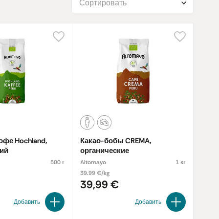
Сортировать
фе Hochland,
Какао-бобы CREMA,
кий
органические
500 г
Altomayo
1 кг
39.99 €/kg
39,99 €
Добавить
Добавить