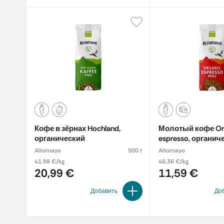
Кофе в зёрнах Hochland,
Молотый кофе Or
органический
espresso, органич
Altomayo
500 г
Altomayo
41.98 €/kg
46.36 €/kg
20,99 €
11,59 €
Добавить
До