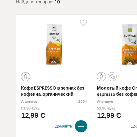
Найдено товаров:
10
Кофе ESPRESSO в зернах без
Молотый кофе Or
кофеина, органический
espresso без кофе
органический
Altomayo
250 г
Altomayo
51.96 €/kg
51.96 €/kg
12,99 €
12,99 €
Добавить
До