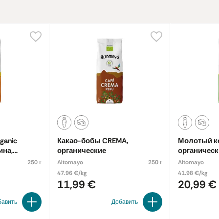
ganic
Какао-бобы CREMA,
Молотый ко
ина,
органические
органичес
250 г
Altomayo
250 г
Altomayo
47.96 €/kg
41.98 €/kg
11,99 €
20,99 €
бавить
Добавить