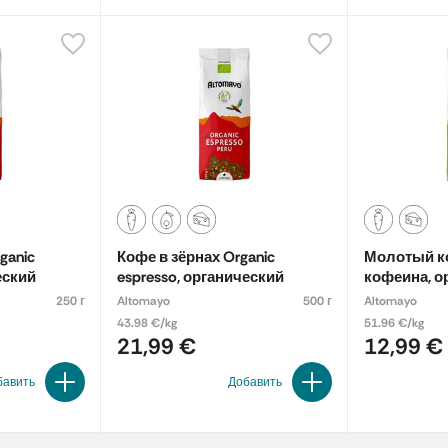
ganic
Кофе в зёрнах Organic
Молотый ко
еский
espresso, органический
кофеина, о
250 г
Altomayo
500 г
Altomayo
43.98 €/kg
51.96 €/kg
21,99 €
12,99 €
бавить
Добавить