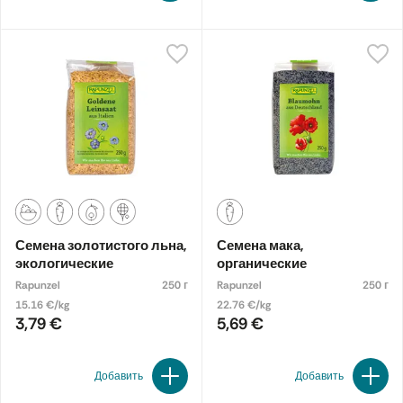
Семена золотистого льна,
Семена мака,
экологические
органические
Rapunzel
250 г
Rapunzel
250 г
15.16 €/kg
22.76 €/kg
3,79 €
5,69 €
Добавить
Добавить