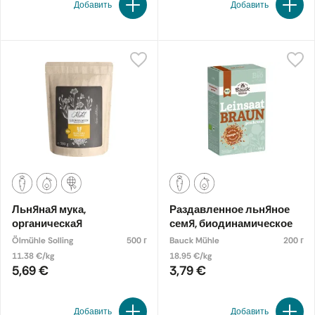
Добавить
Добавить
Льняная мука,
Раздавленное льняное
органическая
семя, биодинамическое
Ölmühle Solling
500 г
Bauck Mühle
200 г
11.38 €/kg
18.95 €/kg
5,69 €
3,79 €
Добавить
Добавить