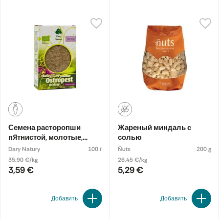
Семена расторопши
Жареный миндаль с
пятнистой, молотые,
солью
органические
Dary Natury
100 г
Ñuts
200 g
35.90 €/kg
26.45 €/kg
3,59 €
5,29 €
Добавить
Добавить