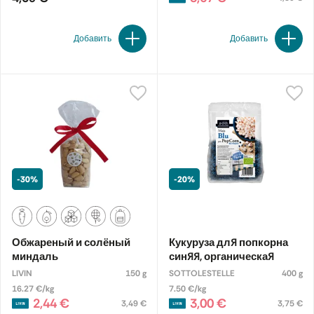
Добавить
Добавить
-30%
-20%
Обжареный и солёный
Кукуруза для попкорна
миндаль
синяя, органическая
LIVIN
150 g
SOTTOLESTELLE
400 g
16.27 €/kg
7.50 €/kg
2,44 €
3,00 €
3,49 €
3,75 €