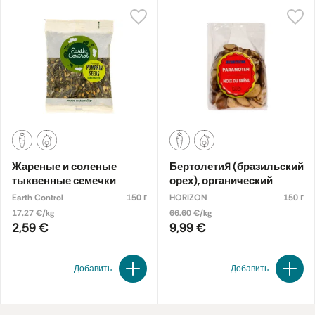
Жареные и соленые
Бертолетия (бразильский
тыквенные семечки
орех), органический
Earth Control
150 г
HORIZON
150 г
17.27 €/kg
66.60 €/kg
2,59 €
9,99 €
Добавить
Добавить