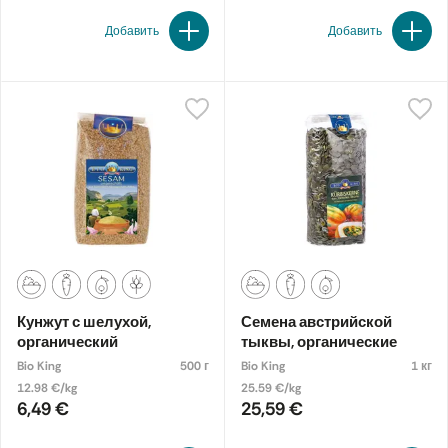
Добавить
Добавить
Кунжут с шелухой,
Семена австрийской
органический
тыквы, органические
Bio King
500 г
Bio King
1 кг
12.98 €/kg
25.59 €/kg
6,49 €
25,59 €