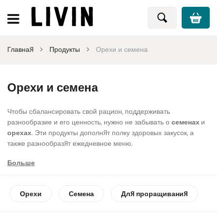
Главная
Продукты
Орехи и семена
Орехи и семена
Чтобы сбалансировать свой рацион, поддерживать
разнообразие и его ценность, нужно не забывать о
семенах
и
орехах
. Эти продукты дополнят полку здоровых закусок, а
также разнообразят ежедневное меню.
Больше
Орехи
высоко ценятся как отличный источник белка, а также
содержат большое количество клетчатки, витаминов и
минералов. Благодаря своей высокой питательной ценности,
Орехи
Семена
Для проращивания
органические орехи
представляют собой полезный и
питательный перекус, который быстро утоляет голод и даёт