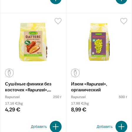
Сушёные финики без
Изюм «Rapunzel»,
косточек «Rapunzel»,
органический
органические
Rapunzel
250 г
Rapunzel
500 г
17.16 €/kg
17.98 €/kg
4,29 €
8,99 €
Добавить
Добавить