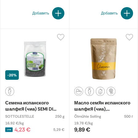
Добавить
Добавить
-20%
Семена испанского
Масло семян испанского
шалфея (чиа) SEMI DI
шалфея (чиа),
CHIA, органические
органическое
SOTTOLESTELLE
250 g
Ölmühle Solling
500 г
16.92 €/kg
19.78 €/kg
4,23 €
9,89 €
5,29 €