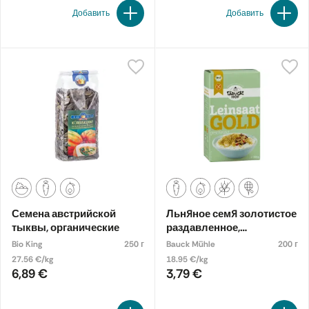
Добавить
Добавить
Семена австрийской
Льняное семя золотистое
тыквы, органические
раздавленное,
экологическое
Bio King
250 г
Bauck Mühle
200 г
27.56 €/kg
18.95 €/kg
6,89 €
3,79 €