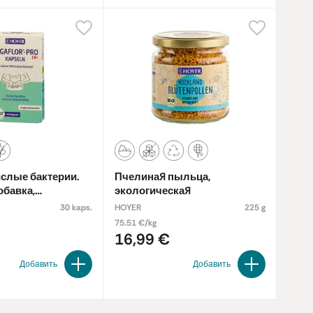
слые бактерии.
Пчелиная пыльца,
обавка,
экологическая
ская
30 kaps.
HOYER
225 g
75.51 €/kg
16,99 €
Добавить
Добавить