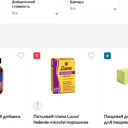
ества.
Добавленная
Бренды
стоимость
Все
добавки для пищеварения
, которые подходят
детям,
беременн
Все
ам
. Вы можете легко и быстро выбрать натуральный продукт 
крайне важных для качества пищеварения добавках, которые 
цион продуктами из пищевых волокон.
Т
Н
я добавка
Питьевая глина Luvos®
Пищевая до
Heilerde microfei порошком
для пищев