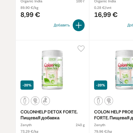
Organic India
100 г
Organic India
89.90 €/kg
0.28 €/vnt
8,99 €
16,99 €
Добавить
До
-20%
-20%
COLONHELP DETOX FORTE.
COLON HELP PROB
Пищевая добавка
FORTE. Пищевая 
Zenyth
240 g
Zenyth
73.29 €/kg
79.96 €/kg