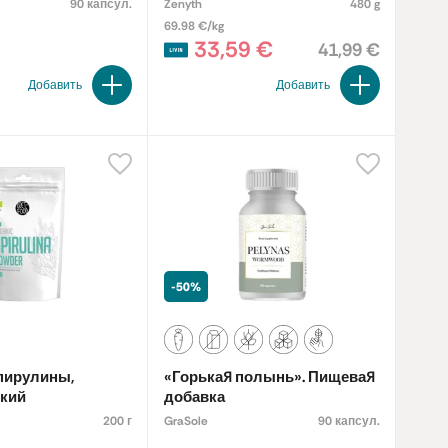
90 капсул.
Zenyth
480 g
69.98 €/kg
33,59 €
41,99 €
Добавить
Добавить
-50%
пирулины,
«Горькая полынь». Пищевая
ский
добавка
200 г
GraSole
90 капсул.