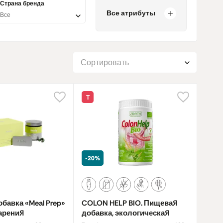
Страна бренда
Все атрибуты
Все
ым и кормящим женщинам
, лицам с
для очищения организма, соответствующий вашим
помогают создать благоприятную среду для
Сортировать
Т
-20%
бавка «Meal Prep»
COLON HELP BIO. Пищевая
арения
добавка, экологическая