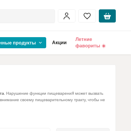
Летние
Акции
нные продукты
фавориты ☀️
та
. Нарушение функции пищеварения может вызвать
 внимание своему пищеварительному тракту, чтобы не
вратить недуги, связанные с расстройством желудка.
обращаются к силам природы и предлагают своим