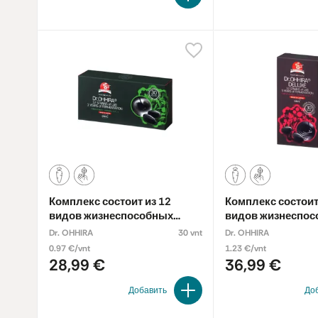
Комплекс состоит из 12
Комплекс состоит
видов жизнеспособных
видов жизнеспо
бактерий,
бактерий,
Dr. OHHIRA
30 vnt
Dr. OHHIRA
ферментированных в
ферментированн
0.97 €/vnt
1.23 €/vnt
течение 3-ёх лет. Пищевая
течение 5-ти лет
28,99 €
36,99 €
добавка
добавка
Добавить
До