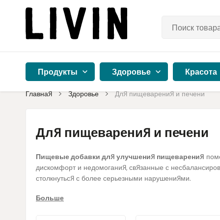
Продукты
Здоровье
Красота
Главная
Здоровье
Для пищеварения и печени
Для пищеварения и печени
Пищевые добавки для улучшения пищеварения
помо
дискомфорт и недомогания, связанные с несбалансиров
столкнуться с более серьезными нарушениями.
Больше
Мы тщательно отобрали добавки от надежных производит
Organic India, Viridian, Cytoplan, Luvos, Nature's Finest и 