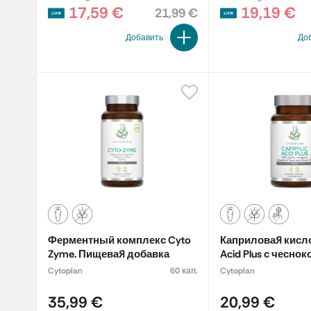
17,59 €
19,19 €
21,99 €
Добавить
До
Ферментный комплекс Cyto
Каприловая кисло
Zyme. Пищевая добавка
Acid Plus с чеснок
семенами грейпф
Cytoplan
60 кап.
Cytoplan
зелёным чаем. П
добавка
35,99 €
20,99 €