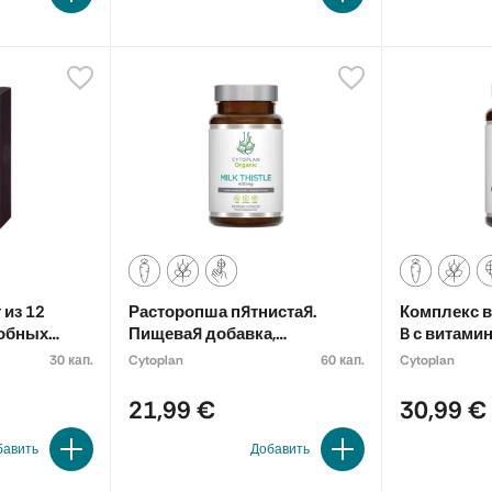
 из 12
Расторопша пятнистая.
Комплекс 
собных
Пищевая добавка,
B с витамино
органическая
Пищевая д
30 кап.
Cytoplan
60 кап.
Cytoplan
ых в
. Пищевая
21,99 €
30,99 €
бавить
Добавить