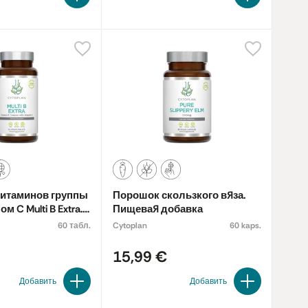
витаминов группы
Порошок скользкого вяза.
м C Multi B Extra.
Пищевая добавка
обавка
60 табл.
Cytoplan
60 kaps.
15,99 €
Добавить
Добавить