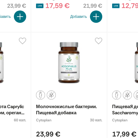
17,59 €
12,7
23,99 €
21,99 €
бавить
Добавить
та Caprylic
Молочнокислые бактерии.
Пищевая д
ом, орегано,
Пищевая добавка
Saccharomyc
рута и
60 кап.
Cytoplan
30 кап.
Cytoplan
ищевая
23,99 €
17,99 €