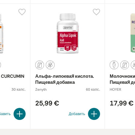
а CURCUMIN
Альфа-липоевая кислота.
Молочноки
Пищевая добавка
Пищевая д
экологиче
30 капс.
Zenyth
60 капс.
HOYER
25,99 €
17,99 €
бавить
Добавить