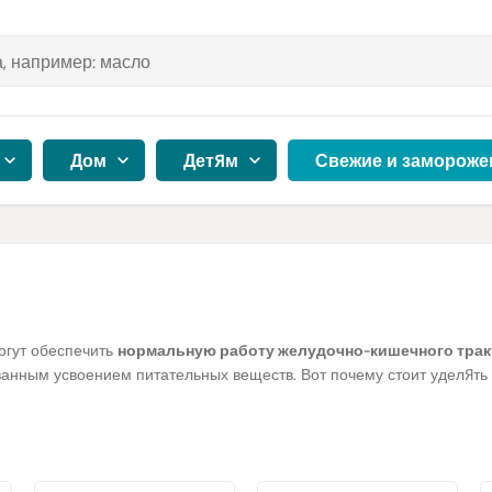
Дом
Детям
Свежие и замороже
гут обеспечить
нормальную работу желудочно-кишечного трак
анным усвоением питательных веществ. Вот почему стоит уделять
елей, которые помогут обеспечить хорошее самочувствие и предот
другие
производители
органических и этичных
пищевых добавок