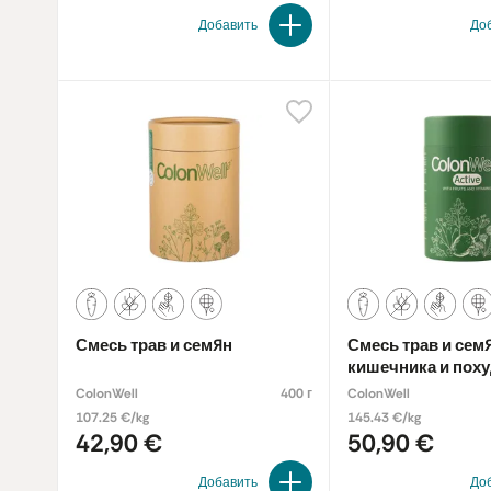
Добавить
До
Смесь трав и семян
Смесь трав и сем
кишечника и пох
«Activ» с фруктам
ColonWell
400 г
ColonWell
витаминами
107.25 €/kg
145.43 €/kg
42,90 €
50,90 €
Добавить
До