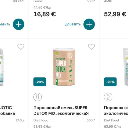
60 кап.
Luvos
380 г
AMIU
44.45 €/kg
16,89 €
52,99 €
бавить
Добавить
-20%
-20%
IOTIC
Порошковая смесь SUPER
Порошок с
добавка
DETOX MIX, экологическая
экологиче
240 g
Diet Food
300 г
Diet Food
58.63 €/kg
63.95 €/kg