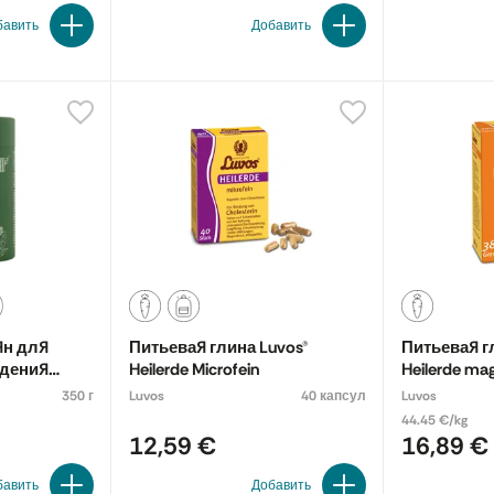
бавить
Добавить
ян для
Питьевая глина Luvos®
Питьевая г
удения
Heilerde Microfein
Heilerde m
и и
350 г
Luvos
40 капсул
Luvos
44.45 €/kg
12,59 €
16,89 €
бавить
Добавить