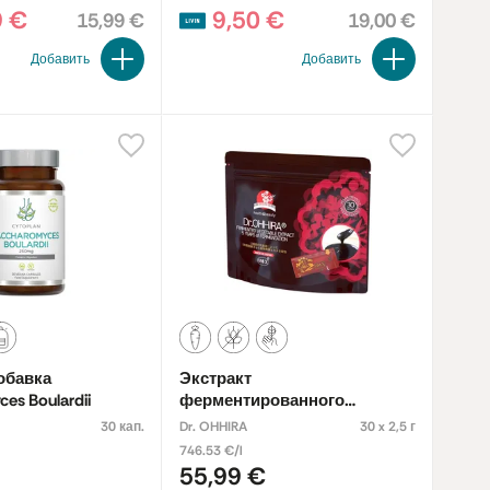
9 €
9,50 €
15,99 €
19,00 €
Добавить
Добавить
обавка
Экстракт
es Boulardii
ферментированного
растения. Пищевая добавка
30 кап.
Dr. OHHIRA
30 x 2,5 г
746.53 €/l
55,99 €