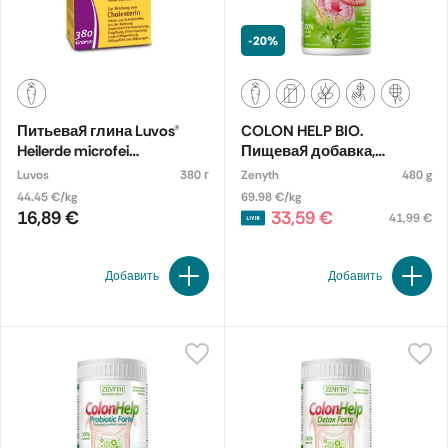
-20%
Питьевая глина Luvos®
COLON HELP BIO.
Heilerde microfei
Пищевая добавка,
порошком
экологическая
Luvos
380 г
Zenyth
480 g
44.45 €/kg
69.98 €/kg
16,89 €
33,59 €
41,99 €
Добавить
Добавить