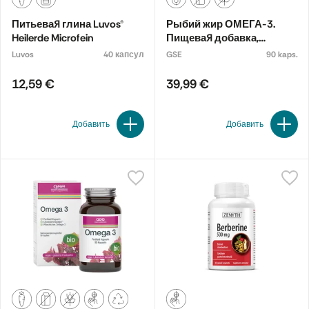
Питьевая глина Luvos®
Рыбий жир ОМЕГА-3.
Heilerde Microfein
Пищевая добавка,
органическая
Luvos
40 капсул
GSE
90 kaps.
12,59 €
39,99 €
Добавить
Добавить