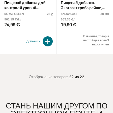
Пищевая добавка для
Пищевая добавка.
контроля уровня
Экстракт гриба рейши,
холестерина
органический
ROYAL GREEN
26 g
Shroomwell
30 мл
961.15 €/kg
663.33 €/l
24,99 €
19,90 €
Извините, товар в
настоящее время
Добавить
недоступен
Отображение товаров:
22 из 22
СТАНЬ НАШИМ ДРУГОМ ПО