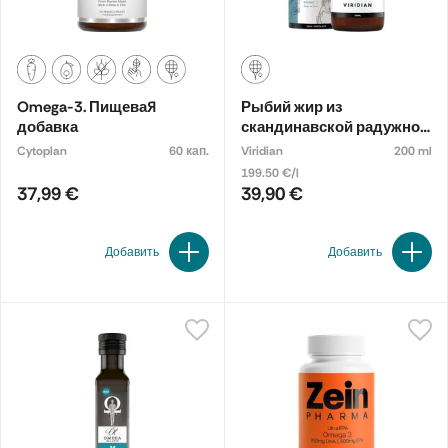
Omega-3. Пищевая
Рыбий жир из
добавка
скандинавской радужной
форели. Пищевая
Cytoplan
60 кап.
Viridian
200 ml
добавка
199.50 €/l
37,99 €
39,90 €
Добавить
Добавить