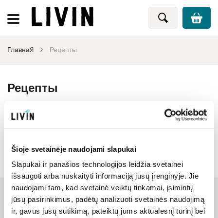
Главная
Рецепты
Рецепты
Здесь вы найдете множество полезных рецептов на любой
вкус: веганские и вегетарианские, безглютеновые,
безмолочные, вкусные десерты без сахара, быстрые и легкие в
Больше
приготовлении, а также более сложные рецепты.
Šioje svetainėje naudojami slapukai
Slapukai ir panašios technologijos leidžia svetainei
išsaugoti arba nuskaityti informaciją jūsų įrenginyje. Jie
naudojami tam, kad svetainė veiktų tinkamai, įsimintų
jūsų pasirinkimus, padėtų analizuoti svetainės naudojimą
ir, gavus jūsų sutikimą, pateiktų jums aktualesnį turinį bei