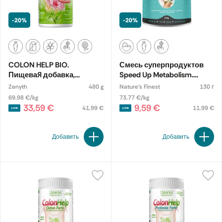
-20%
-20%
COLON HELP BIO.
Смесь суперпродуктов
Пищевая добавка,
Speed Up Metabolism.
экологическая
Пищевая добавка
Zenyth
480 g
Nature's Finest
130 г
69.98 €/kg
73.77 €/kg
33,59 €
9,59 €
41,99 €
11,99 €
Добавить
Добавить