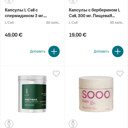
Капсулы L Cell с
Капсулы с берберином L
спермидином 3 мг.
Cell, 300 мг. Пищевая
Пищевая добавка
добавка
L Cell
60 капс.
L Cell
60 капс.
49,00 €
19,00 €
Добавить
Добавить