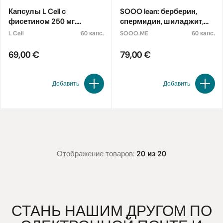
Капсулы L Cell с
SOOO lean: берберин,
фисетином 250 мг.
спермидин, шиладжит,
Пищевая добавка
EGCG
L Cell
60 капс.
SOOO.ME
60 капс.
69,00 €
79,00 €
Добавить
Добавить
Отображение товаров:
20 из 20
СТАНЬ НАШИМ ДРУГОМ ПО