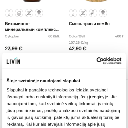
Витаминно-
Смесь трав и семян
минеральный комплекс
GTF с магнием, хромом и
Cytoplan
60 кап.
ColonWell
400 г
корицей Blood Glucose
107.25 €/kg
Support. Пищевая добавка
23,99 €
42,90 €
Добавить
Добавить
Šioje svetainėje naudojami slapukai
Slapukai ir panašios technologijos leidžia svetainei
išsaugoti arba nuskaityti informaciją jūsų įrenginyje. Jie
naudojami tam, kad svetainė veiktų tinkamai, įsimintų
jūsų pasirinkimus, padėtų analizuoti svetainės naudojimą
ir, gavus jūsų sutikimą, pateiktų jums aktualesnį turinį bei
reklamą. Kai kuriais atvejais informaciją apie jūsų