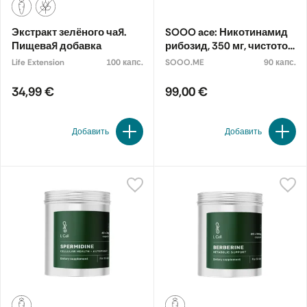
Экстракт зелёного чая.
SOOO ace: Никотинамид
Пищевая добавка
рибозид, 350 мг, чистотой
99,89 % N90
Life Extension
100 капс.
SOOO.ME
90 капс.
34,99 €
99,00 €
Добавить
Добавить