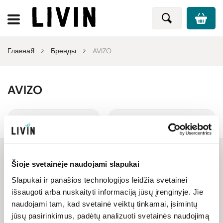
Главная
Бренды
AVIZO
AVIZO
Сортировать
Фильтровать
Šioje svetainėje naudojami slapukai
Slapukai ir panašios technologijos leidžia svetainei
Скоро добавим
išsaugoti arba nuskaityti informaciją jūsų įrenginyje. Jie
naudojami tam, kad svetainė veiktų tinkamai, įsimintų
jūsų pasirinkimus, padėtų analizuoti svetainės naudojimą