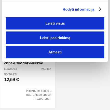
Rodyti informaciją
Leisti visus
Leisti pasirinkimą
Atmesti
Оливковое масло в виде
спрея, экологическое
Centonze
250 мл
50.36 €/l
12,59 €
Извините, товар в
настоящее время
недоступен