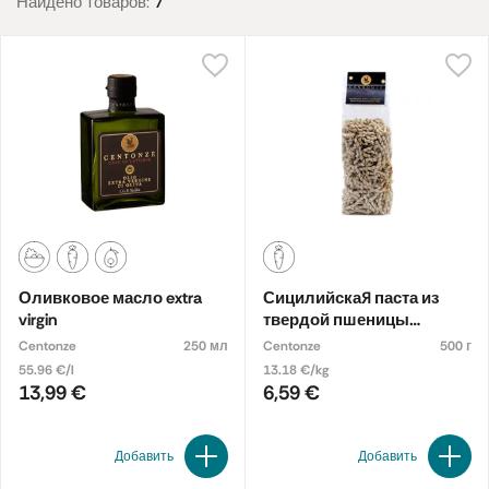
Найдено товаров:
7
Оливковое масло extra
Сицилийская паста из
virgin
твердой пшеницы
BUSIATE
Centonze
250 мл
Centonze
500 г
55.96 €/l
13.18 €/kg
13,99 €
6,59 €
Добавить
Добавить