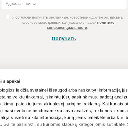
Я согласен получать рекламные, новостные и другие эл. письма
на основе моих данных, как указано в нашей
политике
конфиденциальности
.
Получить
Покупка
Информац
i slapukai
Способы оплаты
Программа л
logijos leidžia svetainei išsaugoti arba nuskaityti informaciją jūs
tainė veiktų tinkamai, įsimintų jūsų pasirinkimus, padėtų analizu
Доставка
Новости и ст
tikimą, pateiktų jums aktualesnį turinį bei reklamą. Kai kuriais a
Возврат товара
Рецепты
ojimąsi svetaine bendriname su savo analizės, reklamos ir sociali
Условия и п
gali ją susieti su kita informacija, kurią jiems pateikėte arba kuri
вы
Политика ко
. Galite pasirinkti, su kuriomis slapukų kategorijomis sutinkate.