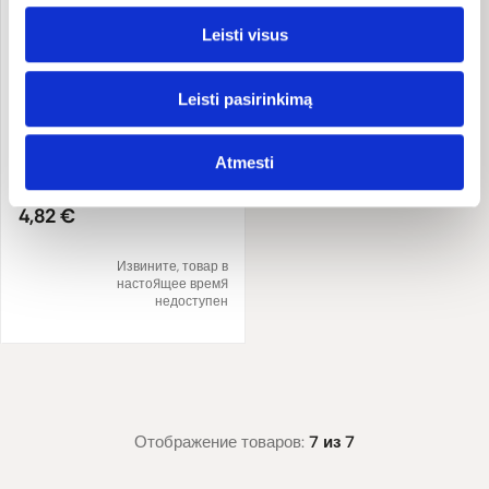
Leisti visus
Leisti pasirinkimą
Майонез с трюфелями
NATURA
Atmesti
160 g
30.13 €/kg
4,82 €
Извините, товар в
настоящее время
недоступен
Отображение товаров:
7 из 7