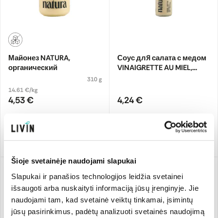
Майонез NATURA,
Соус для салата с медом
органический
VINAIGRETTE AU MIEL,
органический
310 g
14.61 €/kg
4,53 €
4,24 €
Извините, товар в
настоящее время
Добавить
недоступен
Šioje svetainėje naudojami slapukai
Slapukai ir panašios technologijos leidžia svetainei
išsaugoti arba nuskaityti informaciją jūsų įrenginyje. Jie
naudojami tam, kad svetainė veiktų tinkamai, įsimintų
jūsų pasirinkimus, padėtų analizuoti svetainės naudojimą