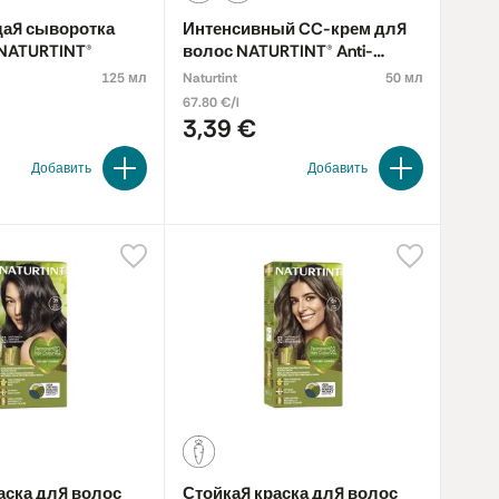
ая сыворотка
Интенсивный CC-крем для
NATURTINT®
волос NATURTINT® Anti-
ми и поврежденными волосами.
ageing, дорожная упаковка
125 мл
Naturtint
50 мл
х, усталых, нежизнеспособных волос.
67.80 €/l
3,39 €
лос.
Добавить
Добавить
аска для волос
Стойкая краска для волос