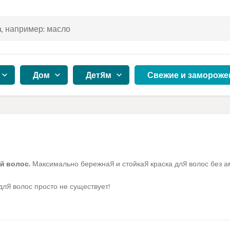
Дом
Детям
Свежие и замороже
й волос.
Максимально бережная и стойкая краска для волос без 
для волос просто не существует!
лядят только здоровые волосы. Обычные стойкие краски для волос
е красивые волосы теряют блеск и становятся сухими.