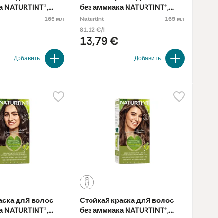
а NATURTINT®,
без аммиака NATURTINT®,
TNUT BROWN 3N
DARK BLONDE 6N
165 мл
Naturtint
165 мл
81.12 €/l
13,79 €
Добавить
Добавить
аска для волос
Стойкая краска для волос
а NATURTINT®,
без аммиака NATURTINT®,