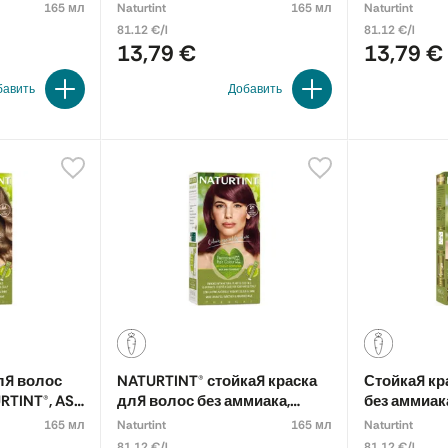
DE 10N
INTENSE CHESTNUT 4.32
GOLDEN CH
165 мл
Naturtint
165 мл
Naturtint
81.12 €/l
81.12 €/l
13,79 €
13,79 €
бавить
Добавить
ля волос
NATURTINT® стойкая краска
Стойкая кр
RTINT®, ASH
для волос без аммиака,
без аммиак
LIGHT MAHOGANY CHESTNUT
LIGHT ASH 
165 мл
Naturtint
165 мл
Naturtint
5M
81.12 €/l
81.12 €/l