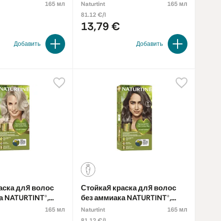
ESTNUT 4G
LIGHT GOLDEN CHESTNUT 5G
165 мл
Naturtint
165 мл
81.12 €/l
13,79 €
Добавить
Добавить
аска для волос
Стойкая краска для волос
а NATURTINT®,
без аммиака NATURTINT®,
BLONDE 10A
DARK ASH BLONDE 6A
165 мл
Naturtint
165 мл
81.12 €/l