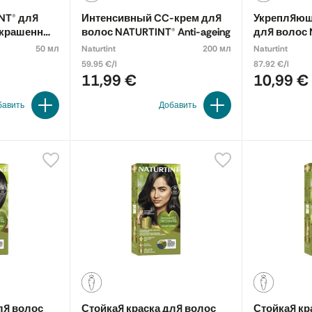
.
NT® для
Интенсивный CC-крем для
Укрепляющ
окрашенных
волос NATURTINT® Anti-ageing
для волос 
линия предназначена для ежедневного ухода за окрашенными, сухи
упаковка
50 мл
Naturtint
200 мл
Naturtint
фицированная натуральная линия ECOCERT для восстановления сухи
59.95 €/l
87.92 €/l
11,99 €
10,99 €
ежелательные желтые оттенки и усиливает серебристый оттенок во
бавить
Добавить
ля волос
Стойкая краска для волос
Стойкая кр