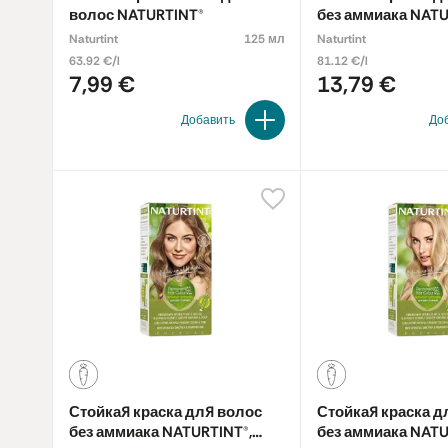
волос NATURTINT®
без аммиака NATU
EBONY BLACK 1N
Naturtint
125 мл
Naturtint
63.92 €/l
81.12 €/l
7,99 €
13,79 €
Добавить
До
Стойкая краска для волос
Стойкая краска д
без аммиака NATURTINT®,
без аммиака NATU