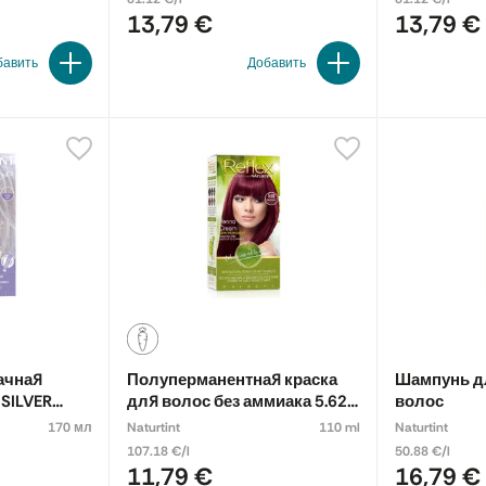
13,79 €
13,79 €
бавить
Добавить
ачная
Полуперманентная краска
Шампунь д
 SILVER
для волос без аммиака 5.62
волос
MAHOGANY
170 мл
Naturtint
110 ml
Naturtint
107.18 €/l
50.88 €/l
11,79 €
16,79 €