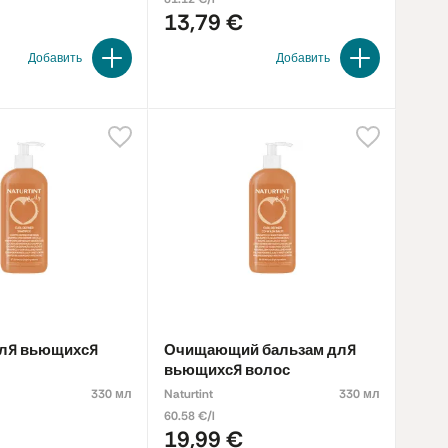
13,79 €
Добавить
Добавить
ля вьющихся
Очищающий бальзам для
вьющихся волос
330 мл
Naturtint
330 мл
60.58 €/l
19,99 €