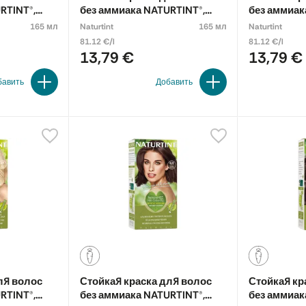
RTINT®,
без аммиака NATURTINT®,
без аммиак
BROWN-BLACK 2N
DARK CHES
165 мл
Naturtint
165 мл
Naturtint
81.12 €/l
81.12 €/l
13,79 €
13,79 €
бавить
Добавить
ля волос
Стойкая краска для волос
Стойкая кр
RTINT®,
без аммиака NATURTINT®,
без аммиак