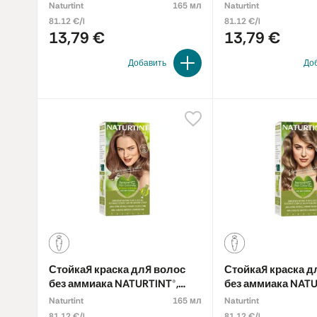
WHEAT GERM BLONDE 8N
LIGHT DAWN BLON
Naturtint
165 мл
Naturtint
81.12 €/l
81.12 €/l
13,79 €
13,79 €
Добавить
До
Стойкая краска для волос
Стойкая краска д
без аммиака NATURTINT®,
без аммиака NATU
DARK GOLDEN BLONDE 6G
BLONDE 8A
Naturtint
165 мл
Naturtint
81.12 €/l
81.12 €/l