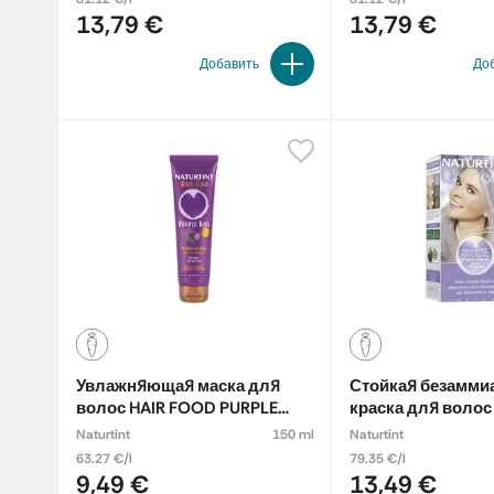
13,79 €
13,79 €
Добавить
До
Увлажняющая маска для
Стойкая безамми
волос HAIR FOOD PURPLE
краска для волос
RICE
GREY
Naturtint
150 ml
Naturtint
63.27 €/l
79.35 €/l
9,49 €
13,49 €