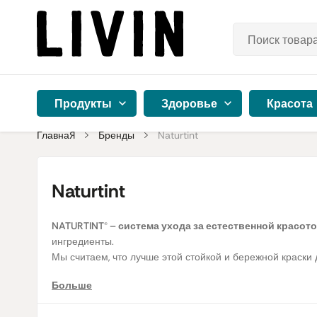
Продукты
Здоровье
Красота
Главная
Бренды
Naturtint
Naturtint
NATURTINT® – система ухода за естественной красото
ингредиенты.
Мы считаем, что лучше этой стойкой и бережной краски 
Больше
Красивые волосы так украшают женщину! Но красиво выг
волосы. К сожалению, через некоторое время даже самы