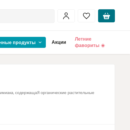
Летние
Акции
нные продукты
фавориты ☀️
аммиака, содержащая органические растительные
 содержат очень агрессивные вещества, которые портят