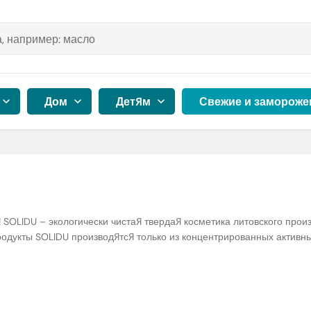
Дом
Детям
Свежие и замороже
SOLIDU – экологически чистая твердая косметика литовского произ
родукты SOLIDU производятся только из концентрированных активны