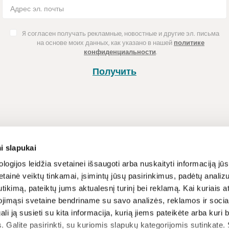
Я согласен получать рекламные, новостные и другие эл. письма
на основе моих данных, как указано в нашей
политике
конфиденциальности
.
Получить
Покупка
Информац
i slapukai
Способы оплаты
Программа л
logijos leidžia svetainei išsaugoti arba nuskaityti informaciją jūs
tainė veiktų tinkamai, įsimintų jūsų pasirinkimus, padėtų analizu
Доставка
Новости и ст
tikimą, pateiktų jums aktualesnį turinį bei reklamą. Kai kuriais a
Возврат товара
Рецепты
ojimąsi svetaine bendriname su savo analizės, reklamos ir sociali
Условия и п
gali ją susieti su kita informacija, kurią jiems pateikėte arba kuri
вы
Политика ко
. Galite pasirinkti, su kuriomis slapukų kategorijomis sutinkate.