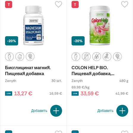
Т
Т
-20%
-20%
Бисглицинат магния.
COLON HELP BIO.
Пищевая добавка
Пищевая добавка,
экологическая
Zenyth
30 шт.
Zenyth
480 g
69.98 €/kg
13,27 €
33,59 €
16,59 €
41,99 €
Добавить
Добавить