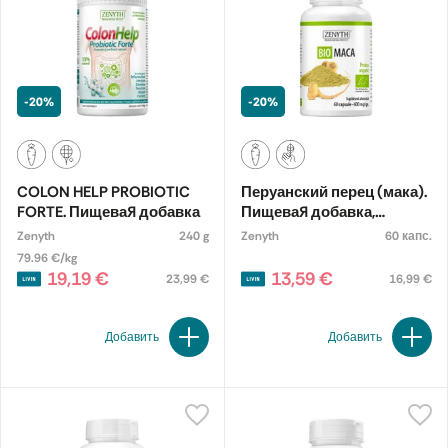
-20%
-20%
COLON HELP PROBIOTIC
Перуанский перец (мака).
FORTE. Пищевая добавка
Пищевая добавка,
экологическая
Zenyth
240 g
Zenyth
60 капс.
79.96 €/kg
19,19 €
13,59 €
23,99 €
16,99 €
Добавить
Добавить