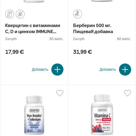
Кверцетин с витаминами
Берберин 500 мг.
С, D и цинком IMMUNE
Пищевая добавка
COMPLEX. Пищевая
Zenyth
30 капс.
Zenyth
60 капс.
добавка
17,99 €
31,99 €
Добавить
Добавить