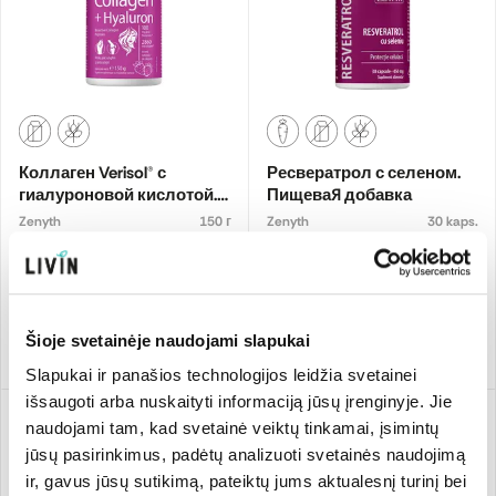
Коллаген Verisol® с
Ресвератрол с селеном.
гиалуроновой кислотой.
Пищевая добавка
Пищевая добавка
Zenyth
150 г
Zenyth
30 kaps.
239.93 €/kg
35,99 €
21,99 €
Добавить
Добавить
Šioje svetainėje naudojami slapukai
Slapukai ir panašios technologijos leidžia svetainei
išsaugoti arba nuskaityti informaciją jūsų įrenginyje. Jie
naudojami tam, kad svetainė veiktų tinkamai, įsimintų
jūsų pasirinkimus, padėtų analizuoti svetainės naudojimą
ir, gavus jūsų sutikimą, pateiktų jums aktualesnį turinį bei