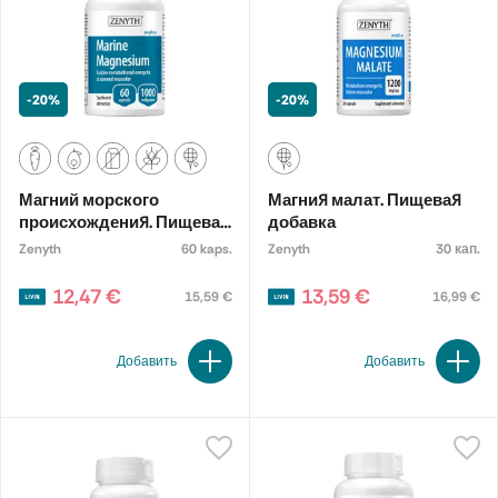
-20%
-20%
Магний морского
Магния малат. Пищевая
происхождения. Пищевая
добавка
добавка
Zenyth
60 kaps.
Zenyth
30 кап.
12,47 €
13,59 €
15,59 €
16,99 €
Добавить
Добавить