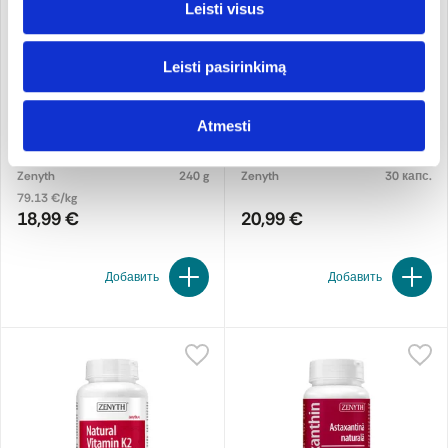
Leisti visus
Leisti pasirinkimą
Atmesti
COLONHELP. Пищевая
Shilajit (Mumio) Fulvic
добавка
Complex. Пищевая
добавка
Zenyth
240 g
Zenyth
30 капс.
79.13 €/kg
18,99 €
20,99 €
Добавить
Добавить