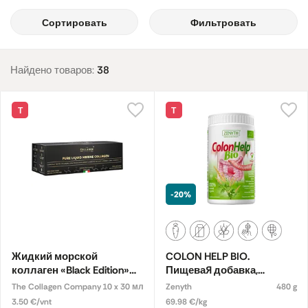
Сортировать
Фильтровать
Найдено товаров:
38
Т
Т
-20%
Жидкий морской
COLON HELP BIO.
коллаген «Black Edition»
Пищевая добавка,
10 000 мг, вкус маракуйи
экологическая
The Collagen Company
10 x 30 мл
Zenyth
480 g
3.50 €/vnt
69.98 €/kg