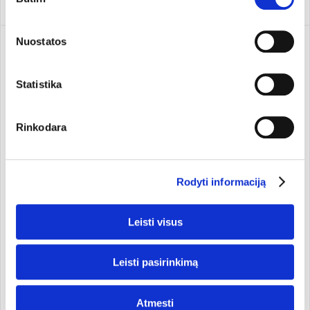
pasirinkimas
Savo sutikimą galite bet kada pakeisti arba atšaukti
slapukų nustatymuose. Atkreipiame dėmesį, kad
Nuostatos
atsisakius tam tikrų slapukų dalis svetainės funkcijų gali
veikti netinkamai.
Statistika
Rinkodara
Rodyti informaciją
Коэнзим Q10. Пищевая
Астаксантин 6 мг.
добавка
Пищевая добавка
Leisti visus
Zenyth
60 kaps.
Zenyth
30 капс.
27,99 €
23,99 €
Leisti pasirinkimą
Добавить
Добавить
Atmesti