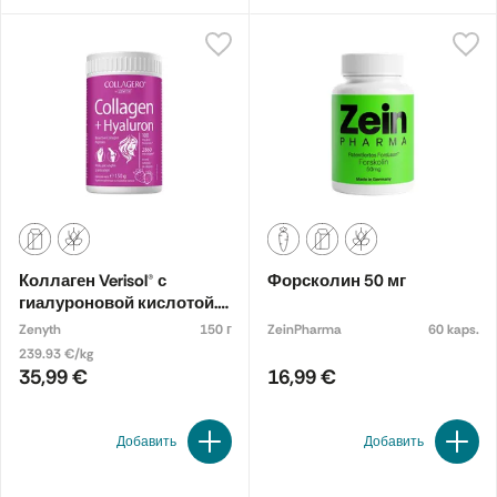
Коллаген Verisol® с
Форсколин 50 мг
гиалуроновой кислотой.
Пищевая добавка
Zenyth
150 г
ZeinPharma
60 kaps.
239.93 €/kg
35,99 €
16,99 €
Добавить
Добавить