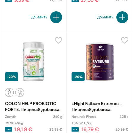
9,59 €
17,59 €
11,99 €
21,99 €
Добавить
Добавить
-20%
-20%
COLON HELP PROBIOTIC
«Night Fatburn Extreme» .
FORTE. Пищевая добавка
Пищевая добавка
Zenyth
240 g
Nature's Finest
125 г
79.96 €/kg
134.32 €/kg
19,19 €
16,79 €
23,99 €
20,99 €