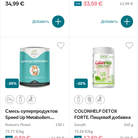
34,99 €
33,59 €
41,99 €
Добавить
Добавить
-20%
-20%
Смесь суперпродуктов
COLONHELP DETOX
Speed Up Metabolism.
FORTE. Пищевая добавка
Пищевая добавка
Nature's Finest
130 г
Zenyth
240 g
73.77 €/kg
73.29 €/kg