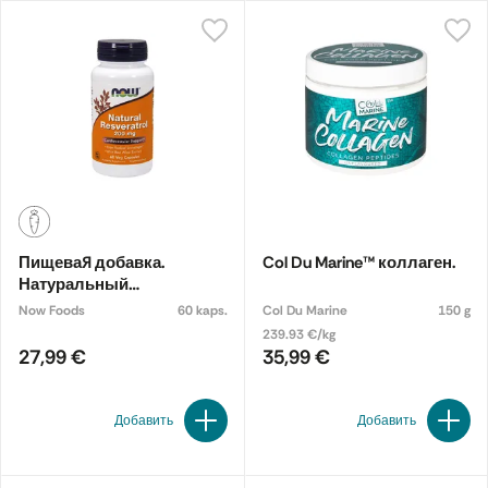
Пищевая добавка.
Col Du Marine™ коллаген.
Натуральный
ресвератрол с экстрактом
Now Foods
60 kaps.
Col Du Marine
150 g
красного вина 200 мг
239.93 €/kg
27,99 €
35,99 €
Добавить
Добавить