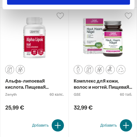
Альфа-липоевая
Комплекс для кожи,
кислота. Пищевая
волос и ногтей. Пищевая
добавка
добавка, органическая
Zenyth
60 капс.
GSE
60 таб.
25,99 €
32,99 €
Добавить
Добавить