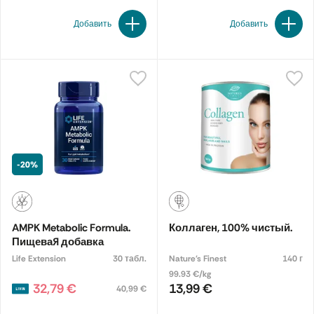
Добавить
Добавить
-20%
AMPK Metabolic Formula.
Коллаген, 100% чистый.
Пищевая добавка
Life Extension
30 табл.
Nature's Finest
140 г
99.93 €/kg
32,79 €
13,99 €
40,99 €