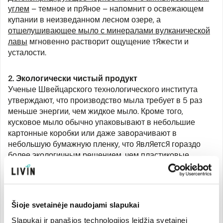
углем
– темное и пряное – напомнит о освежающем
купании в неизведанном лесном озере, а
отшелушивающее мыло с минералами вулканической
лавы
мгновенно растворит ощущение тяжести и
усталости.
2. Экологически чистый продукт
Ученые Швейцарского технологического института
утверждают, что производство мыла требует в 5 раз
меньше энергии, чем жидкое мыло. Кроме того,
кусковое мыло обычно упаковывают в небольшие
картонные коробки или даже заворачивают в
небольшую бумажную пленку, что является гораздо
более экологичным решением, чем пластиковые
неразлагаемые пакеты для мыла-щита. Оба выше
упомянутых мыла на 100% биоразлагаемы.
Šioje svetainėje naudojami slapukai
Slapukai ir panašios technologijos leidžia svetainei