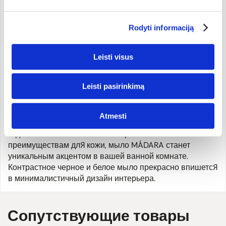
глубоко очищает кожу, выводит токсины. А черная лава
в отшелушивающем белом мыле мягко удаляет
ороговевшие клетки, питает, смягчает и питает кожу.
Rodyti informaciją
4. Подходит для подарка
Leisti visus
Этот небольшой, но милый и практичный подарок
подойдет как женщинам, так и мужчинам. Подарив
мыло MÁDARA, Вы приятно удивите и подарите
Leisti pasirinkimą
особенно счастливые ощущения своим близким.
Atmesti
5. Уникальный элемент дизайна
В дополнение ко всем вышеперечисленным
преимуществам для кожи, мыло MÁDARA станет
уникальным акцентом в вашей ванной комнате.
Контрастное черное и белое мыло прекрасно впишется
в минималистичный дизайн интерьера.
Сопутствующие товары