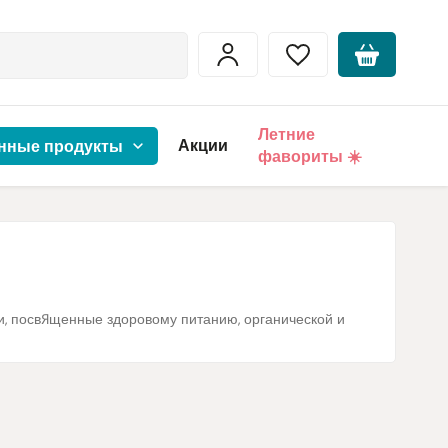
Летние
Акции
нные продукты
фавориты ☀️
ьи, посвященные здоровому питанию, органической и