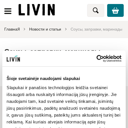
Главная
Новости и статьи
Соусы, заправки, маринады
Соусы, заправки, маринады
Узнавайте о новостях LIVIN, акциях, эксклюзивных
предложениях и другой важной информации. Ценные и
интересные статьи, посвященные здоровому питанию,
Šioje svetainėje naudojami slapukai
Больше
органической и натуральной косметике, экологически чистым
Slapukai ir panašios technologijos leidžia svetainei
чистящим средствам и другим актуальным темам о здоровом
išsaugoti arba nuskaityti informaciją jūsų įrenginyje. Jie
образе жизни.
naudojami tam, kad svetainė veiktų tinkamai, įsimintų
jūsų pasirinkimus, padėtų analizuoti svetainės naudojimą
СТАНЬ НАШИМ ДРУГОМ ПО
ir, gavus jūsų sutikimą, pateiktų jums aktualesnį turinį bei
reklamą. Kai kuriais atvejais informaciją apie jūsų
ЭЛЕКТРОННОЙ ПОЧТЕ И