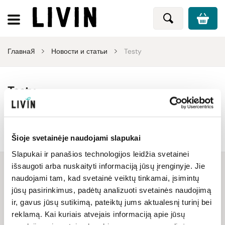
Главная
Новости и статьи
Testy
Testy
Узнавайте о новостях LIVIN, акциях, эксклюзивных
предложениях и другой важной информации. Ценные и
интересные статьи, посвященные здоровому питанию,
Šioje svetainėje naudojami slapukai
Больше
органической и натуральной косметике, экологически чистым
Slapukai ir panašios technologijos leidžia svetainei
чистящим средствам и другим актуальным темам о здоровом
išsaugoti arba nuskaityti informaciją jūsų įrenginyje. Jie
образе жизни.
naudojami tam, kad svetainė veiktų tinkamai, įsimintų
jūsų pasirinkimus, padėtų analizuoti svetainės naudojimą
СТАНЬ НАШИМ ДРУГОМ ПО
ir, gavus jūsų sutikimą, pateiktų jums aktualesnį turinį bei
reklamą. Kai kuriais atvejais informaciją apie jūsų
ЭЛЕКТРОННОЙ ПОЧТЕ И