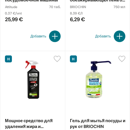
посудомоечной машины
обезжиривающая пена от
BRIOCHIN
Attitude
70 таб.
BRIOCHIN
750 мл
0.37 €/vnt
8.39 €/l
25,99 €
6,29 €
Добавить
Добавить
Н
Н
Мощное средство для
Гель для мытья посуды и
удаления жира и
рук от BRIOCHIN