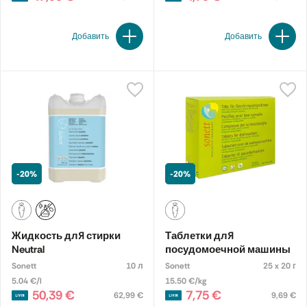
Добавить
Добавить
-20%
-20%
Жидкость для стирки
Таблетки для
Neutral
посудомоечной машины
Sonett
10 л
Sonett
25 x 20 г
5.04 €/l
15.50 €/kg
50,39 €
7,75 €
62,99 €
9,69 €