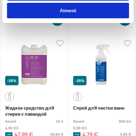
4,31 €
4,23 €
5,39 €
5,29 €
Atmesti
Добавить
Добавить
-20%
-20%
Жидкое средство для
Спрей для чистки ванн
стирки с лавандой
Sonett
10 л
Sonett
500 мл
4.80 €/l
9.58 €/l
47,99 €
4,79 €
59,99 €
5,99 €