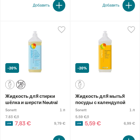
Добавить
Добавить
-20%
-20%
Жидкость для стирки
Жидкость для мытья
шёлка и шерсти Neutral
посуды с календулой
Sonett
1 л
Sonett
1 л
7.83 €/l
5.59 €/l
7,83 €
5,59 €
9,79 €
6,99 €