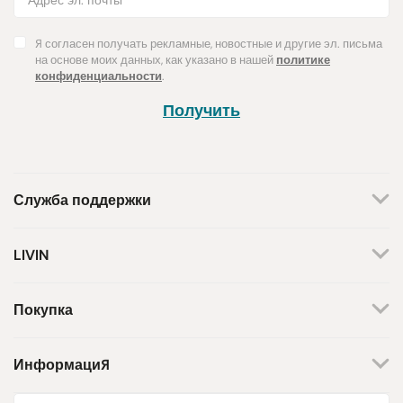
Я согласен получать рекламные, новостные и другие эл. письма
на основе моих данных, как указано в нашей
политике
конфиденциальности
.
Получить
Служба поддержки
+370 659 44144
LIVIN
Написать запрос
О нас
Контакты
Мы работаем по будням.
Покупка
С 8 утра до 5 вечера.
Магазины
Способы оплаты
Бренды
Доставка
Информация
Поддержка инициативы
Возврат товара
Программа лояльности