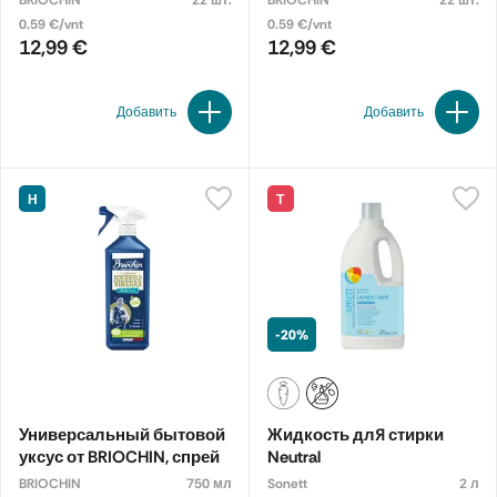
BRIOCHIN
22 шт.
BRIOCHIN
22 шт.
BRIOCHIN
0.59 €/vnt
0.59 €/vnt
12,99 €
12,99 €
Добавить
Добавить
Н
Т
-20%
Универсальный бытовой
Жидкость для стирки
уксус от BRIOCHIN, спрей
Neutral
BRIOCHIN
750 мл
Sonett
2 л