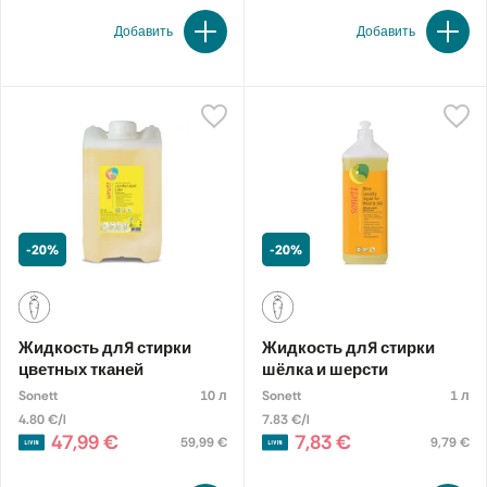
Добавить
Добавить
-20%
-20%
Жидкость для стирки
Жидкость для стирки
цветных тканей
шёлка и шерсти
Sonett
10 л
Sonett
1 л
4.80 €/l
7.83 €/l
47,99 €
7,83 €
59,99 €
9,79 €