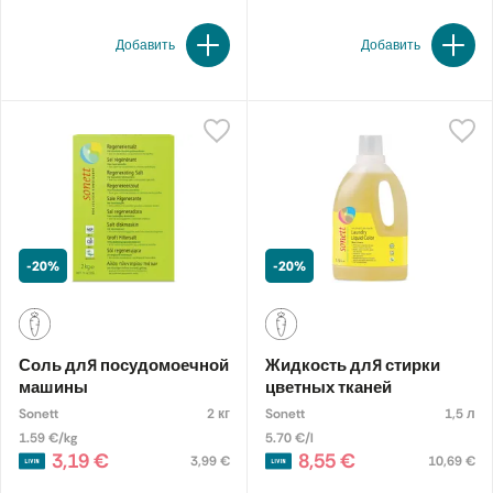
Добавить
Добавить
-20%
-20%
Соль для посудомоечной
Жидкость для стирки
машины
цветных тканей
Sonett
2 кг
Sonett
1,5 л
1.59 €/kg
5.70 €/l
3,19 €
8,55 €
3,99 €
10,69 €