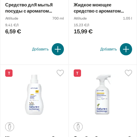
Средство для мытья
Жидкое моющее
посуды с ароматом
средство с ароматом
цитрусовой цедры
полевых цветов
Attitude
700 ml
Attitude
1.05 l
9.41 €/l
15.23 €/l
6,59 €
15,99 €
Добавить
Добавить
Т
Т