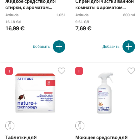
Жидкое средство для
Спрей для чистки ванной
стирки, с ароматом
комнаты с ароматом
цитрусовой цедры,
цитрусовой цедры
Attitude
1.05 l
Attitude
800 ml
экологичное
16.18 €/l
9.61 €/l
16,99 €
7,69 €
Добавить
Добавить
Т
Т
Таблетки для
Моющее средство для