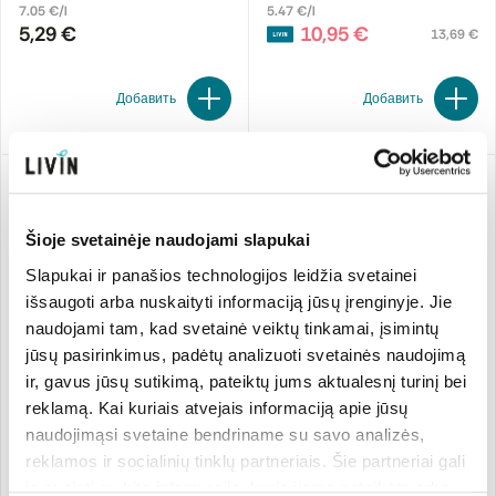
7.05 €/l
5.47 €/l
5,29 €
10,95 €
13,69 €
Добавить
Добавить
Н
Šioje svetainėje naudojami slapukai
Slapukai ir panašios technologijos leidžia svetainei
išsaugoti arba nuskaityti informaciją jūsų įrenginyje. Jie
-20%
-20%
naudojami tam, kad svetainė veiktų tinkamai, įsimintų
jūsų pasirinkimus, padėtų analizuoti svetainės naudojimą
ir, gavus jūsų sutikimą, pateiktų jums aktualesnį turinį bei
reklamą. Kai kuriais atvejais informaciją apie jūsų
Средство по уходу за
Пятновыводитель
naudojimąsi svetaine bendriname su savo analizės,
шерстью и шелком
reklamos ir socialinių tinklų partneriais. Šie partneriai gali
Sonett
300 ml
Sonett
100 мл
ją susieti su kita informacija, kurią jiems pateikėte arba
28.23 €/l
39.10 €/l