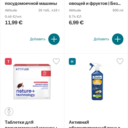
посудомоечной машины
овощей и фруктов | Без
аромата
Attitude
26 таб., 416 г
Attitude
800 ml
0.46 €/vnt
8.74 €/l
11,99 €
6,99 €
Добавить
Добавить
Т
Н
Таблетки для
Активная