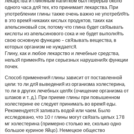
лекарства и глиняным напитком был перерыв около
одного часа для тех, кто принимает лекарства. При
употреблении глины также очень важно не употреблять
в это время никаких кислых продуктов, таких как
апельсиновый сок, потому что глина будет связывать
кислоты из апельсинового сока и не будет выполнять
свою основную функцию - связывать вещества, в
которых организм не нуждается.
Глину, как и любое лекарство и лечебные средства,
нельзя применять при серьезных нарушениях функции
почек.
Способ применения глины зависит от поставленной
цели: то ли для выведения из организма холестерина,
то ли в других лечебных целях (очищение организма от
шлаков и т. д.). При приеме глины при повышенном
холестерине ее следует принимать во время еды.
Рекомендуется запивать водой или чаем. Было
исследовано, что 10 г глины могут связать целых 178
мг холестерина (примерно столько же, сколько одно
большое куриное яйцо). Немецкое общество