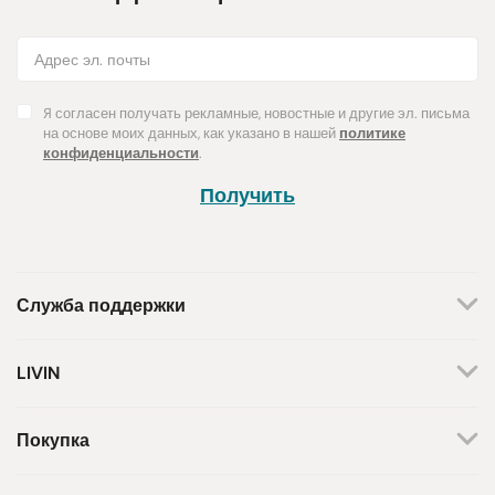
Я согласен получать рекламные, новостные и другие эл. письма
на основе моих данных, как указано в нашей
политике
конфиденциальности
.
Получить
Служба поддержки
+370 659 44144
LIVIN
Написать запрос
О нас
Контакты
Мы работаем по будням.
Покупка
С 8 утра до 5 вечера.
Магазины
Способы оплаты