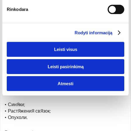
мышц или суставов. Для наружного применения:
Rinkodara
Кожные заболевания:
Rodyti informaciją
Угревая, жирная и воспаленная кожа;
Экзема и сыпь;
Аллергии;
Leisti visus
Нейродермит (может облегчить боль, охлаждает),
псориаз (уменьшает зуд);
Leisti pasirinkimą
Перхоть и зуд кожи головы.
Суставные и мышечные жалобы (спортивные
Atmesti
травмы):
Синяки;
Растяжения связок;
Опухоли.