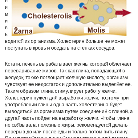
н
и
м
и
в
ы
водится из организма. Холестерин больше не может
поступать в кровь и оседать на стенках сосудов.
Кстати, печень вырабатывает желчь, которая облегчает
переваривание жиров. Так как глина, попадающая в
желудок, также поглощает желчную кислоту, организм
чувствует ее недостаток и дополнительно выделяет ее.
Таким образом глина стимулирует работу желчи.
Холестерин нужен для выработки желчи, поэтому при
употреблении глины одна часть холестерина будет
выводиться из организма путем соединения с глиной, а
другая часть пойдет на выработку желчи. Чтобы глина
не связывала полезные жиры, рекомендуется делать
перерыв до или после еды и только потом пить глину.