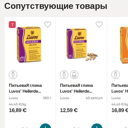
Сопутствующие товары
Т
Питьевая глина
Питьевая глина
Питьева
Luvos® Heilerde
Luvos® Heilerde
Luvos® H
microfei порошком
Microfein
magenfe
Luvos
380 г
Luvos
40 капсул
Luvos
порошк
44.45 €/kg
44.45 €/k
16,89 €
12,59 €
16,89 