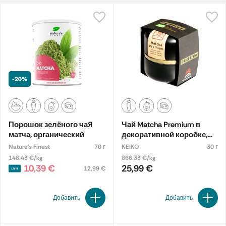
-20%
Порошок зелёного чая
Чай Matcha Premium в
матча, органический
декоративной коробке,
органический
Nature's Finest
70 г
KEIKO
30 г
148.43 €/kg
866.33 €/kg
10,39 €
25,99 €
12,99 €
Добавить
Добавить