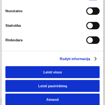
Savo sutikimą galite bet kada pakeisti arba atšaukti
slapukų nustatymuose. Atkreipiame dėmesį, kad
Nuostatos
atsisakius tam tikrų slapukų dalis svetainės funkcijų gali
veikti netinkamai.
Statistika
Rinkodara
Японский чай матча,
органический
Rodyti informaciją
Clearspring
40 g
399.75 €/kg
15,99 €
Leisti visus
Leisti pasirinkimą
Добавить
Atmesti