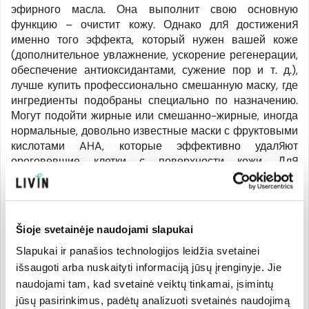
эфирного масла. Она выполнит свою основную
функцию – очистит кожу. Однако для достижения
именно того эффекта, который нужен вашей коже
(дополнительное увлажнение, ускорение регенерации,
обеспечение антиоксидантами, сужение пор и т. д.),
лучше купить профессионально смешанную маску, где
ингредиенты подобраны специально по назначению.
Могут подойти жирные или смешанно-жирные, иногда
нормальные, довольно известные маски с фруктовыми
кислотами AHA, которые эффективно удаляют
ороговевшие клетки с поверхности кожи. Для
чувствительной кожи их следует использовать с
осторожностью или выбрать более мягкую очищающую
глину или травяную маску. При нанесении масок на
чувствительную кожу важно не оставлять маску
Šioje svetainėje naudojami slapukai
слишком надолго – смывать ее сразу после высыхания
Slapukai ir panašios technologijos leidžia svetainei
или не полностью высушить.
išsaugoti arba nuskaityti informaciją jūsų įrenginyje. Jie
naudojami tam, kad svetainė veiktų tinkamai, įsimintų
Когда кожа полностью чистая, она намного лучше
jūsų pasirinkimus, padėtų analizuoti svetainės naudojimą
впитывает воду, дышит, восстанавливает защитную