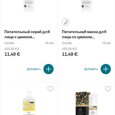
Питательный скраб для
Питательная маска для
лица с цмином
лица со цмином
восточным
восточным
OLIVAL
75 мл
OLIVAL
75 мл
153.20 €/l
153.20 €/l
11,49 €
11,49 €
Добавить
Добавить