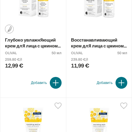
Глубоко увлажняющий
Восстанавливающий
крем для лица с цмином
крем для лица с цмином
восточным
восточным
OLIVAL
50 мл
OLIVAL
50 мл
259.80 €/l
239.80 €/l
12,99 €
11,99 €
Добавить
Добавить