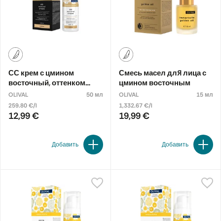
СС крем с цмином
Смесь масел для лица с
восточный, оттенком
цмином восточным
LIGHT
OLIVAL
50 мл
OLIVAL
15 мл
259.80 €/l
1,332.67 €/l
12,99 €
19,99 €
Добавить
Добавить