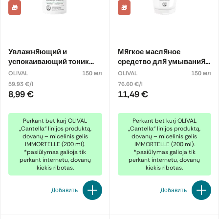
🎁
🎁
Увлажняющий и
Мягкое масляное
успокаивающий тоник
средство для умывания
для лица с центеллой
лица с центеллой
OLIVAL
150 мл
OLIVAL
150 мл
азиатской
азиатской
59.93 €/l
76.60 €/l
8,99 €
11,49 €
Perkant bet kurį OLIVAL
Perkant bet kurį OLIVAL
„Cantella“ linijos produktą,
„Cantella“ linijos produktą,
dovanų – micelinis gelis
dovanų – micelinis gelis
IMMORTELLE (200 ml).
IMMORTELLE (200 ml).
*pasiūlymas galioja tik
*pasiūlymas galioja tik
perkant internetu, dovanų
perkant internetu, dovanų
kiekis ribotas.
kiekis ribotas.
Добавить
Добавить