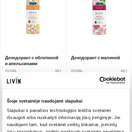
Дезодорант с облепихой
Дезодорант с малиной
и апельсинами
OLIVAL
40 г
OLIVAL
40 г
212.25 €/kg
212.25 €/kg
8,49 €
8,49 €
Добавить
Добавить
Šioje svetainėje naudojami slapukai
Slapukai ir panašios technologijos leidžia svetainei
išsaugoti arba nuskaityti informaciją jūsų įrenginyje. Jie
naudojami tam, kad svetainė veiktų tinkamai, įsimintų
jūsų pasirinkimus, padėtų analizuoti svetainės naudojimą