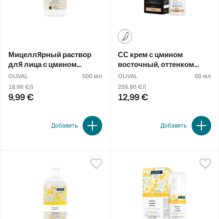
Мицеллярный раствор
СС крем с цмином
для лица с цмином
восточный, оттенком
восточным
LIGHT
OLIVAL
500 мл
OLIVAL
50 мл
19.98 €/l
259.80 €/l
9,99 €
12,99 €
Добавить
Добавить