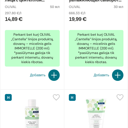
лица с центеллой
увлажняющая сыворотка
азиатской
для лица с центеллой
OLIVAL
50 мл
OLIVAL
30 мл
азиатской
297.80 €/l
666.33 €/l
14,89 €
19,99 €
Perkant bet kurį OLIVAL
Perkant bet kurį OLIVAL
„Cantella“ linijos produktą,
„Cantella“ linijos produktą,
dovanų – micelinis gelis
dovanų – micelinis gelis
IMMORTELLE (200 ml).
IMMORTELLE (200 ml).
*pasiūlymas galioja tik
*pasiūlymas galioja tik
perkant internetu, dovanų
perkant internetu, dovanų
kiekis ribotas.
kiekis ribotas.
Добавить
Добавить
Н
Н