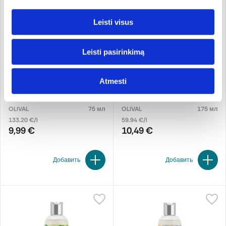
Leisti visus
Leisti pasirinkimą
Atmesti
Интенсивно очищающая
Мицеллярная пенка для
маска для лица с
умывания с
бессмертником
бессмертником
OLIVAL
75 мл
OLIVAL
175 мл
133.20 €/l
59.94 €/l
9,99 €
10,49 €
Добавить
Добавить