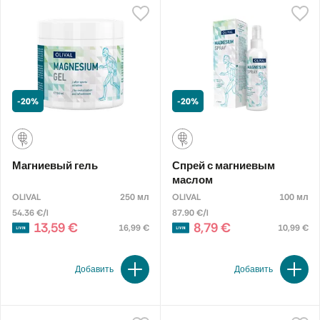
-20%
-20%
Магниевый гель
Спрей с магниевым
маслом
OLIVAL
250 мл
OLIVAL
100 мл
54.36 €/l
87.90 €/l
13,59 €
8,79 €
16,99 €
10,99 €
Добавить
Добавить