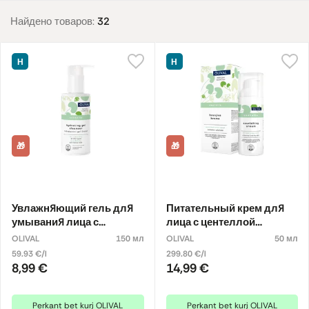
Найдено товаров:
32
Н
Н
🎁
🎁
Увлажняющий гель для
Питательный крем для
умывания лица с
лица с центеллой
центеллой азиатской
азиатской
OLIVAL
150 мл
OLIVAL
50 мл
59.93 €/l
299.80 €/l
8,99 €
14,99 €
Perkant bet kurį OLIVAL
Perkant bet kurį OLIVAL