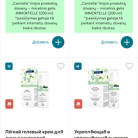
„Cantella“ linijos produktą,
„Cantella“ linijos produktą,
dovanų – micelinis gelis
dovanų – micelinis gelis
IMMORTELLE (200 ml).
IMMORTELLE (200 ml).
*pasiūlymas galioja tik
*pasiūlymas galioja tik
perkant internetu, dovanų
perkant internetu, dovanų
kiekis ribotas.
kiekis ribotas.
Добавить
Добавить
Н
Н
🎁
🎁
Лёгкий гелевый крем для
Укрепляющая и