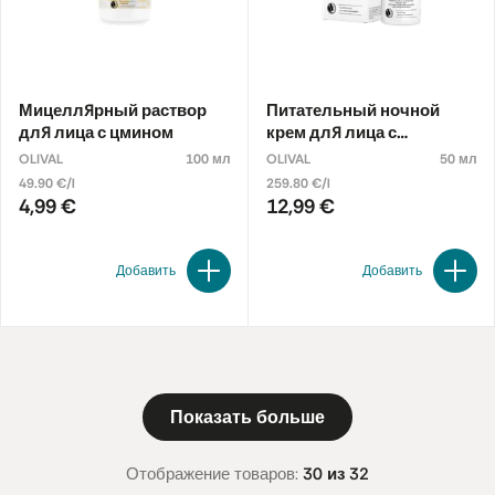
Мицеллярный раствор
Питательный ночной
для лица с цмином
крем для лица с
бессмертником.
OLIVAL
100 мл
OLIVAL
50 мл
49.90 €/l
259.80 €/l
4,99 €
12,99 €
Добавить
Добавить
Показать больше
Отображение товаров:
30 из 32