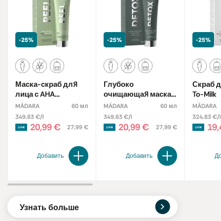
-25%
-25%
-25%
Маска-скраб для
Глубоко
Скраб д
лица с AHA
очищающая маска-
To-Milk
кислотами
детокс для лица с
MÁDARA
60 мл
MÁDARA
60 мл
MÁDARA
глиной
349.83 €/l
349.83 €/l
324.83 €/l
20,99 €
20,99 €
19,
27,99 €
27,99 €
Добавить
Добавить
Д
Узнать больше