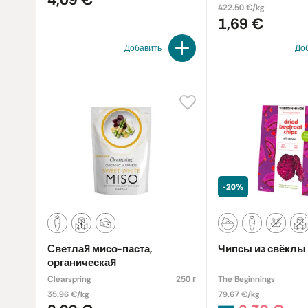
422.50 €/kg
1,69 €
Добавить
До
-20%
Светлая мисо-паста,
Чипсы из свёклы
органическая
Clearspring
250 г
The Beginnings
35.96 €/kg
79.67 €/kg