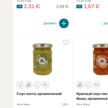
30.80 €/kg
33.40 €/kg
2,31 €
1,67 €
2,89 €
Добавить
До
Соус песто, органический
Красный соус пест
Rosso, органичес
Alce Nero
130 г
Alce Nero