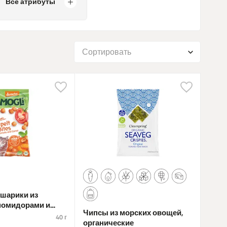
Все атрибуты
Сортировать
 шарики из
помидорами и
Чипсы из морских овощей,
40 г
органические
ческие