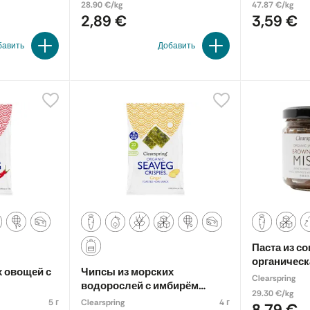
28.90 €/kg
47.87 €/kg
2,89 €
3,59 €
бавить
Добавить
Паста из со
органическ
 овощей с
Чипсы из морских
Clearspring
водорослей с имбирём
29.30 €/kg
Seaveg crispies, органические
5 г
Clearspring
4 г
8,79 €