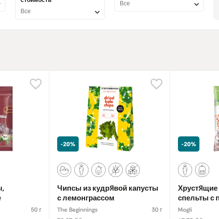
стоимость
Все
Все
-20%
-20%
,
Чипсы из кудрявой капусты
Хрустящие
е
с лемонграссом
спельты с 
морковью,
50 г
The Beginnings
30 г
Mogli
биодинами