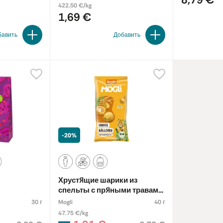
422.50 €/kg
1,69 €
бавить
Добавить
-20%
Хрустящие шарики из
спельты с пряными травами,
биодинамические
30 г
Mogli
40 г
47.75 €/kg