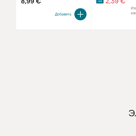
8,99 €
2,39 €
Из
на
Добавить
Э