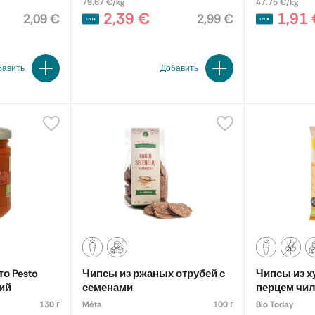
79.67 €/kg
47.75 €/kg
2,39 €
1,91
2,09 €
2,99 €
бавить
Добавить
о Pesto
Чипсы из ржаных отрубей с
Чипсы из х
кий
семенами
перцем чил
130 г
Mėta
100 г
Bio Today