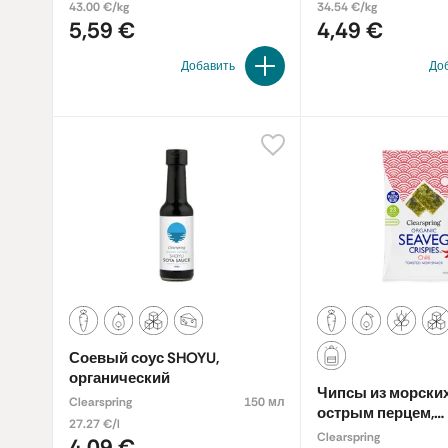
43.00 €/kg
34.54 €/kg
5,59 €
4,49 €
Добавить
До
Соевый соус SHOYU,
органический
Чипсы из морских
Clearspring
150 мл
острым перцем,
27.27 €/l
органические
Clearspring
4,09 €