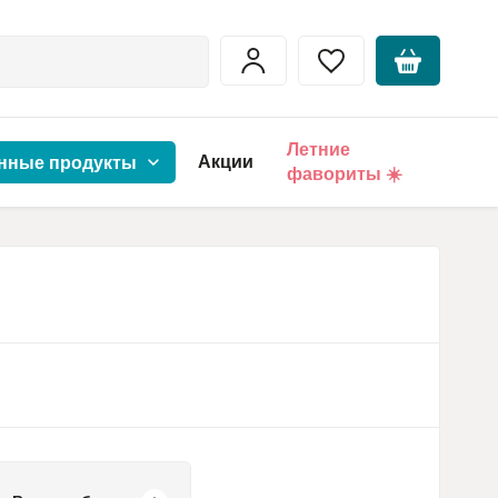
Летние
Акции
нные продукты
фавориты ☀️