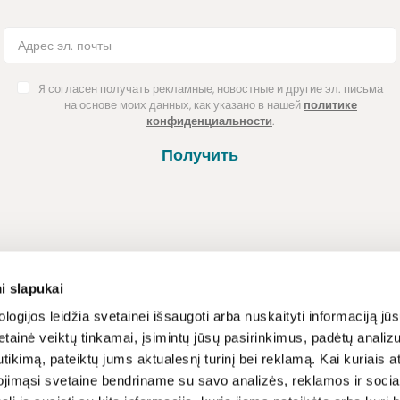
Я согласен получать рекламные, новостные и другие эл. письма
на основе моих данных, как указано в нашей
политике
конфиденциальности
.
Получить
Покупка
Информац
i slapukai
Способы оплаты
Программа л
logijos leidžia svetainei išsaugoti arba nuskaityti informaciją jūs
tainė veiktų tinkamai, įsimintų jūsų pasirinkimus, padėtų analizu
Доставка
Новости и ст
tikimą, pateiktų jums aktualesnį turinį bei reklamą. Kai kuriais a
Возврат товара
Рецепты
ojimąsi svetaine bendriname su savo analizės, reklamos ir sociali
Условия и п