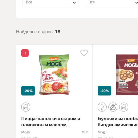
Все
Все
Найдено товаров:
18
Т
-20%
-20%
Пицца-палочки с сыром и
Булочки из полбы
оливковым маслом,
биодинамически
биодинамические
Mogli
75 г
Mogli