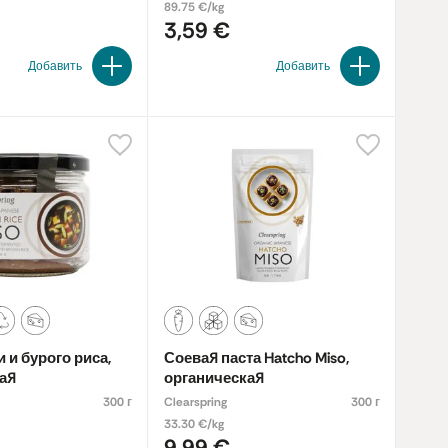
органические
89.75 €/kg
3,59 €
Добавить
Добавить
и и бурого риса,
Соевая паста Hatcho Miso,
ая
органическая
300 г
Clearspring
300 г
33.30 €/kg
9,99 €