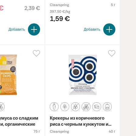
Clearspring
5 г
 €
2,39 €
397.50 €/kg
1,59 €
Добавить
Добавить
умуса со сладким
Крекеры из коричневого
и, органические
риса с черным кунжутом и
соевым соусом «Tamari»,
75 г
Clearspring
40 г