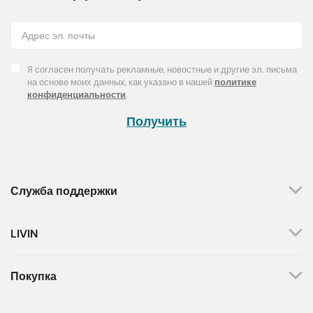
Я согласен получать рекламные, новостные и другие эл. письма
на основе моих данных, как указано в нашей
политике
конфиденциальности
.
Получить
Служба поддержки
+370 659 44144
LIVIN
Написать запрос
О нас
Контакты
Мы работаем по будням.
Покупка
С 8 утра до 5 вечера.
Магазины
Способы оплаты
Бренды