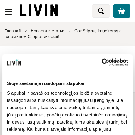
Главная
Новости и статьи
Сок Stiprus imunitetas с
витамином С, органический
"Сок Stiprus imunitetas с витамином
С, органический" новости и статьи
Šioje svetainėje naudojami slapukai
Новинки продукта
Slapukai ir panašios technologijos leidžia svetainei
išsaugoti arba nuskaityti informaciją jūsų įrenginyje. Jie
naudojami tam, kad svetainė veiktų tinkamai, įsimintų
jūsų pasirinkimus, padėtų analizuoti svetainės naudojimą
СТАНЬ НАШИМ ДРУГОМ ПО
ir, gavus jūsų sutikimą, pateiktų jums aktualesnį turinį bei
reklamą. Kai kuriais atvejais informaciją apie jūsų
ЭЛЕКТРОННОЙ ПОЧТЕ И