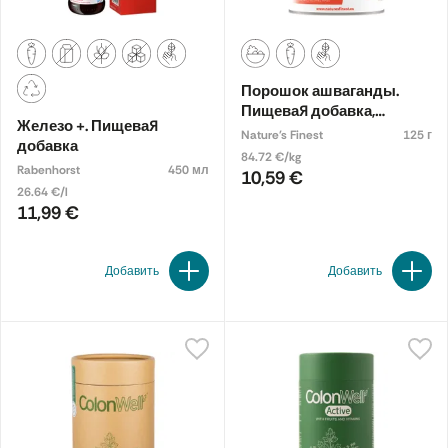
Порошок ашваганды.
Пищевая добавка,
Железо +. Пищевая
органическая
Nature's Finest
125 г
добавка
84.72 €/kg
Rabenhorst
450 мл
10,59 €
26.64 €/l
11,99 €
Добавить
Добавить