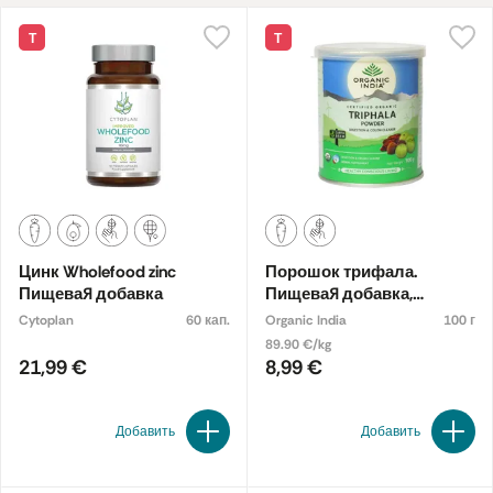
Т
Т
Цинк Wholefood zinc
Порошок трифала.
Пищевая добавка
Пищевая добавка,
органическая
Cytoplan
60 кап.
Organic India
100 г
89.90 €/kg
21,99 €
8,99 €
Добавить
Добавить