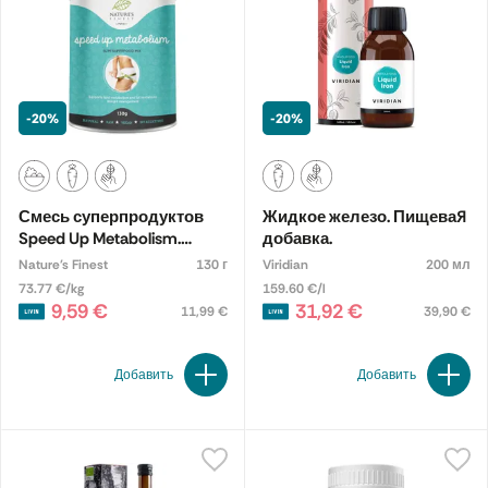
-20%
-20%
Смесь суперпродуктов
Жидкое железо. Пищевая
Speed Up Metabolism.
добавка.
Пищевая добавка
Nature's Finest
130 г
Viridian
200 мл
73.77 €/kg
159.60 €/l
9,59 €
31,92 €
11,99 €
39,90 €
Добавить
Добавить