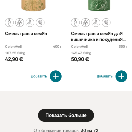
Смесь трав и семян
Смесь трав и семян для
кишечника и похудения
«Activ» с фруктами и
ColonWell
400 г
ColonWell
350 г
витаминами
107.25 €/kg
145.43 €/kg
42,90 €
50,90 €
Добавить
Добавить
Показать больше
Отображение товаров:
30 из 72