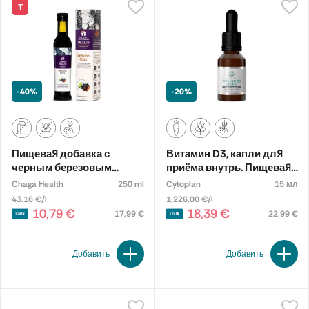
Т
-40%
-20%
Пищевая добавка с
Витамин D3, капли для
черным березовым
приёма внутрь. Пищевая
грибом (chaga) и черной
добавка
Chaga Health
250 ml
Cytoplan
15 мл
смородиной IMMUNO
43.16 €/l
1,226.00 €/l
ELIXIR
10,79 €
18,39 €
17,99 €
22,99 €
Добавить
Добавить