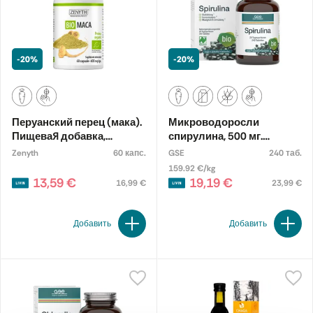
-20%
-20%
Перуанский перец (мака).
Микроводоросли
Пищевая добавка,
спирулина, 500 мг.
экологическая
Пищевая добавка,
Zenyth
60 капс.
GSE
240 таб.
органическая
159.92 €/kg
13,59 €
19,19 €
16,99 €
23,99 €
Добавить
Добавить