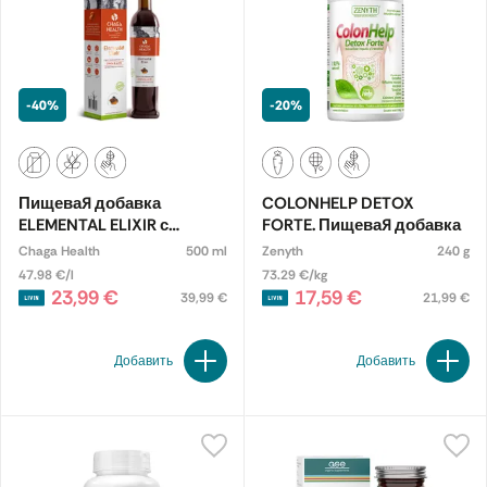
-40%
-20%
Пищевая добавка
COLONHELP DETOX
ELEMENTAL ELIXIR с
FORTE. Пищевая добавка
черным березовым
Chaga Health
500 ml
Zenyth
240 g
грибом (chaga),
47.98 €/l
73.29 €/kg
органическая
23,99 €
17,59 €
39,99 €
21,99 €
Добавить
Добавить