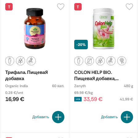
Т
Т
-20%
Трифала. Пищевая
COLON HELP BIO.
добавка
Пищевая добавка,
экологическая
Organic India
60 кап.
Zenyth
480 g
0.28 €/vnt
69.98 €/kg
16,99 €
33,59 €
41,99 €
Добавить
Добавить