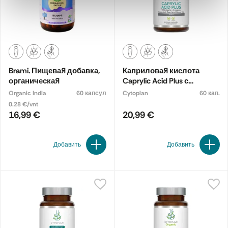
Brami. Пищевая добавка,
Каприловая кислота
органическая
Caprylic Acid Plus с
чесноком, орегано,
Organic India
60 капсул
Cytoplan
60 кап.
семенами грейпфрута и
0.28 €/vnt
зелёным чаем. Пищевая
16,99 €
20,99 €
добавка
Добавить
Добавить