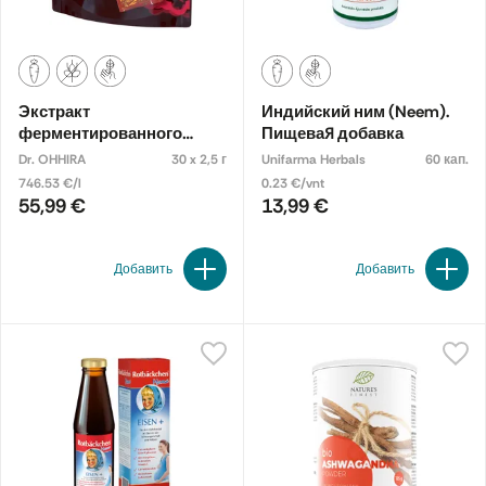
Экстракт
Индийский ним (Neem).
ферментированного
Пищевая добавка
растения. Пищевая
Dr. OHHIRA
30 x 2,5 г
Unifarma Herbals
60 кап.
добавка
746.53 €/l
0.23 €/vnt
55,99 €
13,99 €
Добавить
Добавить