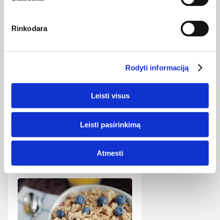
Пищевая ценность (100 г) – 1908 кДж/454 ккал: жиры 19 г
(из них насыщенных жирных кислот 5 г), углеводы 48 г (из
Rinkodara
них сахаров 39 г), пищевые волокна 6 г, белки 20 г, соль 0,3
г.
Rodyti informaciją
Leisti visus
Новости и
Leisti pasirinkimą
статьи
Atmesti