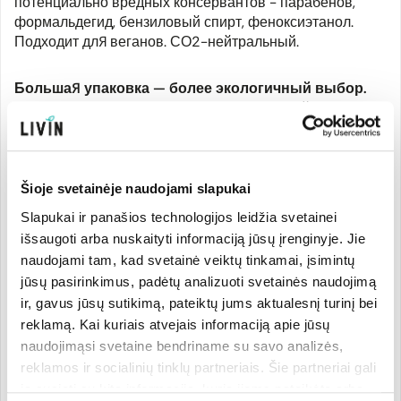
потенциально вредных консервантов - парабенов,
формальдегид, бензиловый спирт, феноксиэтанол.
Подходит для веганов. СО2-нейтральный.
Большая упаковка — более экологичный выбор.
Наполните флакон с дозатором и используйте.
Моющее средство предназначено для мытья посуды
вручную. Не подходит для автоматических
Šioje svetainėje naudojami slapukai
посудомоечных машин.
Slapukai ir panašios technologijos leidžia svetainei
išsaugoti arba nuskaityti informaciją jūsų įrenginyje. Jie
Дозировка: Добавьте 2 мл моющего средства на 1 литр
горячей воды и вымойте посуду. 15 мл моющего
naudojami tam, kad svetainė veiktų tinkamai, įsimintų
средства достаточно для раковины стандартного
jūsų pasirinkimus, padėtų analizuoti svetainės naudojimą
размера.
ir, gavus jūsų sutikimą, pateiktų jums aktualesnį turinį bei
reklamą. Kai kuriais atvejais informaciją apie jūsų
naudojimąsi svetaine bendriname su savo analizės,
reklamos ir socialinių tinklų partneriais. Šie partneriai gali
Производитель
ją susieti su kita informacija, kurią jiems pateikėte arba