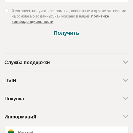
Я согласен получать рекламные, новостные и другие эл. письма
на основе моих данных, как указано в нашей
политике
конфиденциальности
.
Получить
Служба поддержки
+370 659 44144
LIVIN
Написать запрос
О нас
Контакты
Мы работаем по будням.
Покупка
С 8 утра до 5 вечера.
Магазины
Способы оплаты
Бренды
Доставка
Информация
Поддержка инициативы
Возврат товара
Программа лояльности
Подарочные купоны
Новости и статьи
Русский