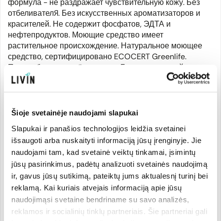
формула - не раздражает чувствительную кожу. Без
отбеливателя. Без искусственных ароматизаторов и
красителей. Не содержит фосфатов, ЭДТА и
нефтепродуктов. Моющие средство имеет
растительное происхождение. Натуральное моющее
средство, сертифицировано ECOCERT Greenlife.
Перерабатываемая упаковка. Биоразлагаемый.
Использование: для ручной стирки: Развести 15 мл на
5 л воды; при машинной стирке: добавляйте моющее
средство в зависимости от жесткости воды и степени
загрязнения белья (см. таблицу на упаковке). Один
Šioje svetainėje naudojami slapukai
колпачок = 30 мл. Не нужно замачивать. Внимание!
Slapukai ir panašios technologijos leidžia svetainei
Вызывает серьезное раздражение глаз. Хранить в
išsaugoti arba nuskaityti informaciją jūsų įrenginyje. Jie
недоступном для детей месте.
naudojami tam, kad svetainė veiktų tinkamai, įsimintų
jūsų pasirinkimus, padėtų analizuoti svetainės naudojimą
ir, gavus jūsų sutikimą, pateiktų jums aktualesnį turinį bei
Производитель
reklamą. Kai kuriais atvejais informaciją apie jūsų
naudojimąsi svetaine bendriname su savo analizės,
reklamos ir socialinių tinklų partneriais. Šie partneriai gali
Страна бренда:
Код товара:
DDM434