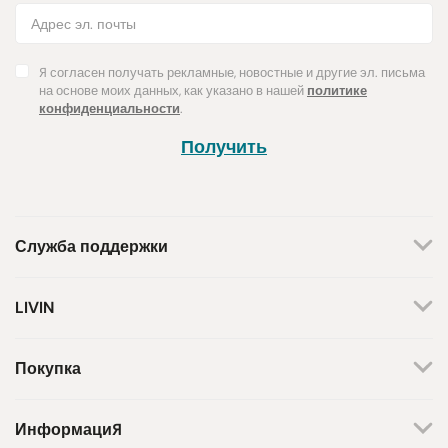
Я согласен получать рекламные, новостные и другие эл. письма
на основе моих данных, как указано в нашей
политике
конфиденциальности
.
Получить
Служба поддержки
+370 659 44144
LIVIN
Написать запрос
О нас
Контакты
Мы работаем по будням.
Покупка
С 8 утра до 5 вечера.
Магазины
Способы оплаты
Бренды
Доставка
Информация