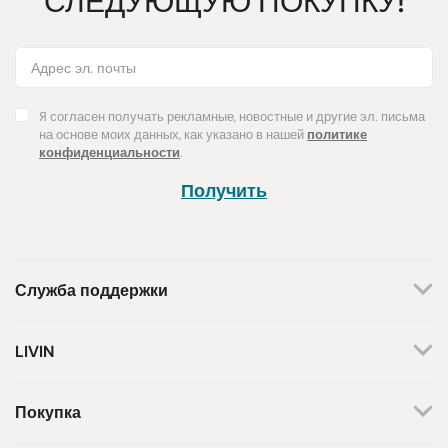
СЛЕДУЮЩУЮ ПОКУПКУ!
Я согласен получать рекламные, новостные и другие эл. письма
на основе моих данных, как указано в нашей
политике
конфиденциальности
.
Получить
Служба поддержки
+370 659 44144
LIVIN
Написать запрос
О нас
Контакты
Мы работаем по будням.
Покупка
С 8 утра до 5 вечера.
Магазины
Способы оплаты