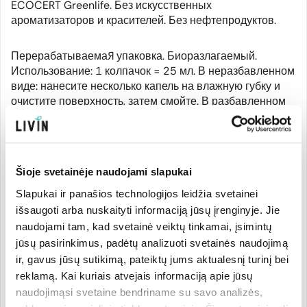
ECOCERT Greenlife. Без искусственных
ароматизаторов и красителей. Без нефтепродуктов.
Перерабатываемая упаковка. Биоразлагаемый.
Использование: 1 колпачок = 25 мл. В неразбавленном
виде: нанесите несколько капель на влажную губку и
очистите поверхность, затем смойте. В разбавленном
виде: отдельно или в сочетании с универсальным
чистящим средством или средством для пола «Etamine
du Lys», 5 мл на литр воды. В стиральной машине:
добавьте 2-3 колпачка в отсек для моющих средств.
Šioje svetainėje naudojami slapukai
Slapukai ir panašios technologijos leidžia svetainei
Внимание! Хранить в недоступном для детей месте.
išsaugoti arba nuskaityti informaciją jūsų įrenginyje. Jie
naudojami tam, kad svetainė veiktų tinkamai, įsimintų
jūsų pasirinkimus, padėtų analizuoti svetainės naudojimą
Производитель
ir, gavus jūsų sutikimą, pateiktų jums aktualesnį turinį bei
reklamą. Kai kuriais atvejais informaciją apie jūsų
naudojimąsi svetaine bendriname su savo analizės,
Страна бренда:
Код товара:
07000001213