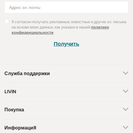
Я согласен получать рекламные, новостные и другие эл. письма
на основе моих данных, как указано в нашей
политике
конфиденциальности
.
Получить
Служба поддержки
+370 659 44144
LIVIN
Написать запрос
О нас
Контакты
Мы работаем по будням.
Покупка
С 8 утра до 5 вечера.
Магазины
Способы оплаты
Бренды
Доставка
Информация