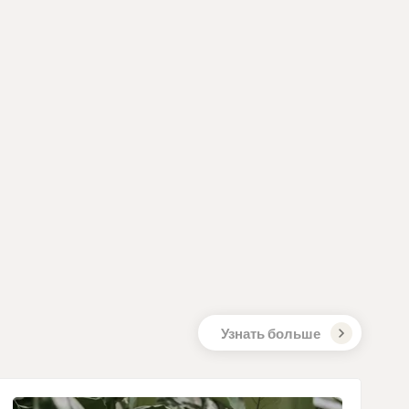
сю самую последнюю информацию вы
его упаковке.
Узнать больше