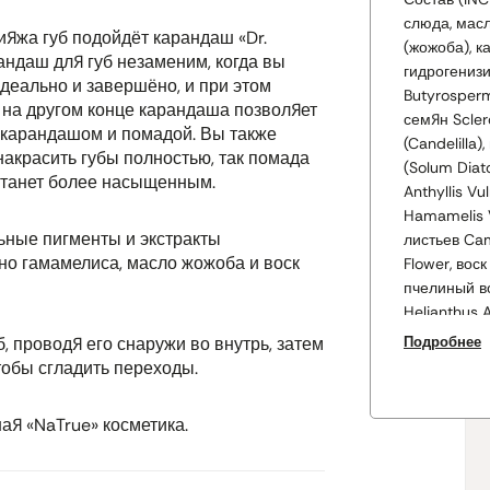
слюда, мас
яжа губ подойдёт карандаш «Dr.
(жожоба), 
андаш для губ незаменим, когда вы
гидрогениз
деально и завершёно, и при этом
Butyrosperm
а на другом конце карандаша позволяет
семян Scler
 карандашом и помадой. Вы также
(Candelilla
накрасить губы полностью, так помада
(Solum Diat
 станет более насыщенным.
Anthyllis Vu
Hamamelis V
ные пигменты и экстракты
листьев Cam
но гамамелиса, масло жожоба и воск
Flower, воск
пчелиный во
Helianthus 
(Parfum)*, 
, проводя его снаружи во внутрь, затем
Подробнее
эвгенол*, т
тобы сгладить переходы.
(CI 75470), 
77499), дио
я «NaTrue» косметика.
* из натур
Список ингр