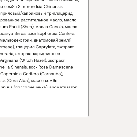
ло семян Simmondsia Chinensis
каприловый/каприновый триглицерид,
ированное растительное масло, масло
um Parkii (Shea), масло Canola, масло
ocarya Birrea, воск Euphorbia Cerifera
), мальтодекстрин, диатомовая земля
omeae), глицерил Caprylate, экстракт
lneraria, экстракт коры/листьев
irginiana (Witch Hazel), экстракт
ellia Sinensis, воск Rosa Damascena
 Copernicia Cerifera (Carnauba),
ск (Cera Alba), масло семян
Annuus (подсолнечника), ароматизатор
цитронеллол*, гераниол*, линалоол*,
окоферол, аскорбил пальмитат, кармин
оксиды железа (CI 77491, CI 77492, CI
ксид титана (CI 77891).
альных эфирных масел.
едиентов в продукте может меняться,