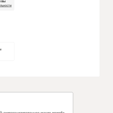
и вы
яльности
и
I): гидрогенизированное масло жожоба,