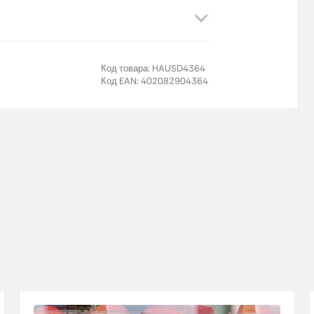
поэтому в
найдёте на 
Код товара:
HAUSD4364
Код EAN:
402082904364