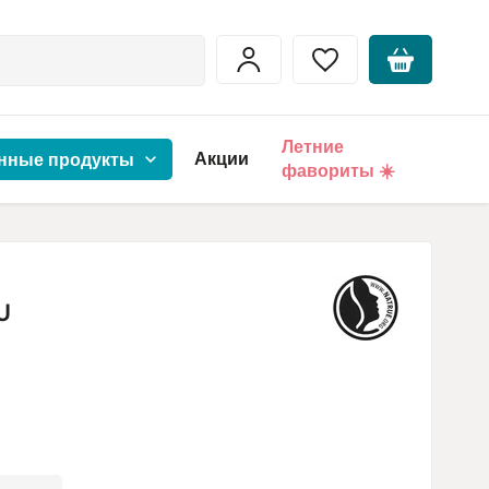
Летние
Акции
нные продукты
фавориты ☀️
U