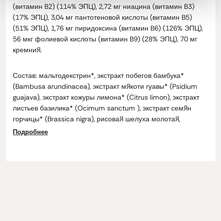
(витамин B2) (114% ЭПЦ), 2,72 мг ниацина (витамин B3)
(17% ЭПЦ), 3,04 мг пантотеновой кислоты (витамин B5)
(51% ЭПЦ), 1,76 мг пиридоксина (витамин B6) (126% ЭПЦ),
56 мкг фолиевой кислоты (витамин B9) (28% ЭПЦ), 70 мг
кремния.
Состав: мальтодекстрин*, экстракт побегов бамбука*
(
Bambusa arundinacea
), экстракт мякоти гуавы* (
Psidium
guajava
), экстракт кожуры лимона* (
Citrus limon
), экстракт
листьев базилика* (
Ocimum sanctum
), экстракт семян
горчицы* (
Brassica nigra
), рисовая шелуха молотая,
карнаубский воск.
Подробнее
* — с органических ферм.