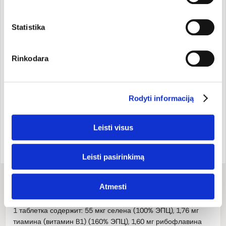
veikti netinkamai.
Сертифицированный органический продукт.
Statistika
№ сертификата см. на упаковке.
Rinkodara
Sertifikatas:
DE-OKO-005, ne ES žemės ūkis
Rodyti informaciją
Производитель
Leisti visus
Страна бренда:
Код товара:
04000010162
Германия
Код EAN:
403578416050
Leisti pasirinkimą
Atmesti
Состав
1 таблетка содержит: 55 мкг селена (100% ЭПЦ), 1,76 мг
тиамина (витамин B1) (160% ЭПЦ), 1,60 мг рибофлавина