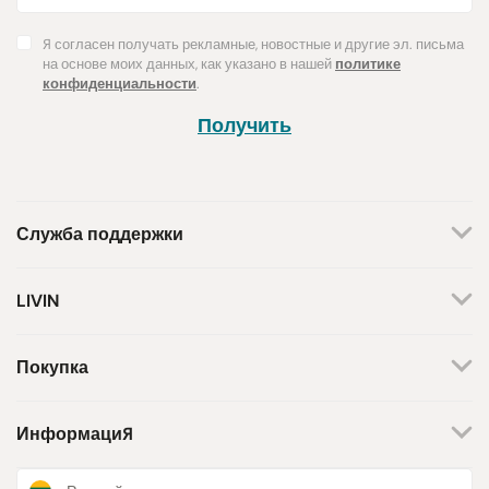
Я согласен получать рекламные, новостные и другие эл. письма
на основе моих данных, как указано в нашей
политике
конфиденциальности
.
Получить
Служба поддержки
+370 659 44144
LIVIN
Написать запрос
О нас
Контакты
Мы работаем по будням.
Покупка
С 8 утра до 5 вечера.
Магазины
Способы оплаты
Бренды
Доставка
Информация
Поддержка инициативы
Возврат товара
Программа лояльности