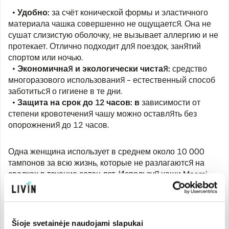
•
Удобно:
за счёт конической формы и эластичного
материала чашка совершенно не ощущается. Она не
сушат слизистую оболочку, не вызывает аллергию и не
протекает. Отлично подходит для поездок, занятий
спортом или ночью.
•
Экономичная и экологически чистая:
средство
многоразового использования - естественный способ
заботиться о гигиене в те дни.
•
Защита на срок до 12 часов: в
зависимости от
степени кровотечения чашу можно оставлять без
опорожнения до 12 часов.
Одна женщина использует в среднем около 10 000
тампонов за всю жизнь, которые не разлагаются на
свалках в течение сотен лет. Используя чаши Masmi,
вы экономите свои деньги и бережёте природу, потому
что они используются повторно и перерабатываются.
Единственная мелочь – как и к каждой обновке, к ней
нужно привыкнуть.
Šioje svetainėje naudojami slapukai