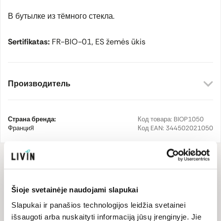
В бутылке из тёмного стекла.
Sertifikatas:
FR-BIO-01, ES žemės ūkis
Производитель
Страна бренда:
Код товара:
BIOP1050
Франция
Код EAN:
344502021050
Состав
Состав: органическое подсолнечное масло.
Šioje svetainėje naudojami slapukai
Slapukai ir panašios technologijos leidžia svetainei
Пищевая ценность
išsaugoti arba nuskaityti informaciją jūsų įrenginyje. Jie