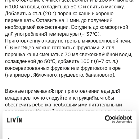
и 100 мл воды, охладить до 50°С и слить в мисочку.
Добавить 4 ст.л. (20 г) порошка каши и хорошо
перемешать. Оставить на 1 мин. до получения
необходимой консистенции. Остудить до комфортной
для употребления температуры (~ 37°C).
Приготовленную кашу не греть в микроволновой печи.
С 6 месяцев можно готовить с фруктами: 2 ст.л.
порошка каши смешать с 70 мл свежекипячёной воды,
охлажденной до 50°С, добавить 100 г (6
-
7 ст. л.)
консервированных фруктов или фруктового пюре
(например , яблочного, грушевого, бананового).
Важные примечания: при приготовлении еды для
младенцев точно следуйте инструкциям, чтобы
обеспечить ребёнка необходимыми питательными
веществами. Каждый раз готовьте свежую еду и всегда
кормите ложкой. Регулярно ухаживайте за зубами,
особенно перед сном.