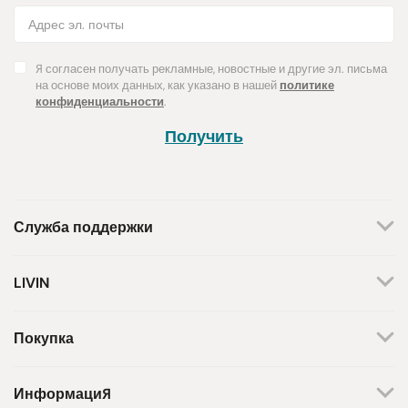
Я согласен получать рекламные, новостные и другие эл. письма
на основе моих данных, как указано в нашей
политике
конфиденциальности
.
Получить
Служба поддержки
+370 659 44144
LIVIN
Написать запрос
О нас
Контакты
Мы работаем по будням.
Покупка
С 8 утра до 5 вечера.
Магазины
Способы оплаты
Бренды
Доставка
Информация