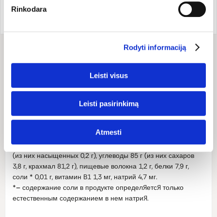
Rinkodara
Страна бренда:
Код товара:
MV30
Германия
Код EAN:
400630345100
Rodyti informaciją
Состав
Leisti visus
Состав: 94.5% манная крупа рисовая *, банановые хлопья
5,5% *, витамин В1.
*
–
с органических ферм.
Leisti pasirinkimą
Пищевая ценность
Atmesti
Пищевая ценность (100 г) - 1613 кДж / 380 ккал: жиры 0,7 г
(из них насыщенных 0,2 г), углеводы 85 г (из них сахаров
3,8 г, крахмал 81,2 г), пищевые волокна 1,2 г, белки 7,9 г,
соли * 0,01 г, витамин B1 1,3 мг, натрий 4,7 мг.
*
–
содержание соли в продукте определяется только
естественным содержанием в нем натрия.