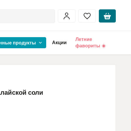
Летние
Акции
нные продукты
фавориты ☀️
алайской соли