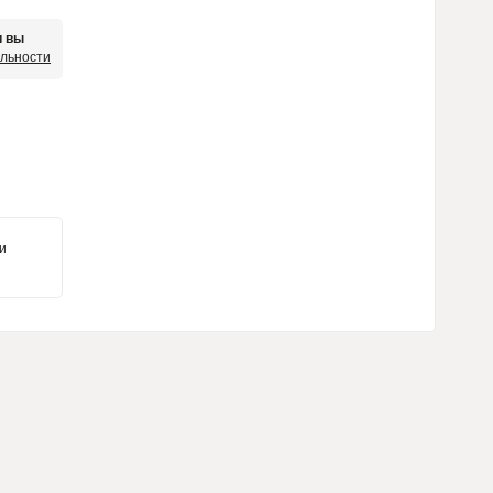
и вы
яльности
и