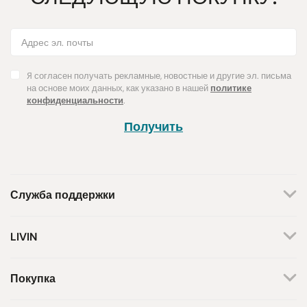
Я согласен получать рекламные, новостные и другие эл. письма
на основе моих данных, как указано в нашей
политике
конфиденциальности
.
Получить
Служба поддержки
+370 659 44144
LIVIN
Написать запрос
О нас
Контакты
Мы работаем по будням.
Покупка
С 8 утра до 5 вечера.
Магазины
Способы оплаты