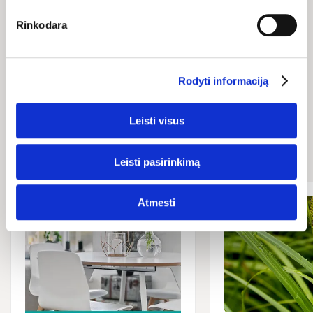
Rinkodara
Rodyti informaciją
Новости и
Leisti visus
статьи
Leisti pasirinkimą
Atmesti