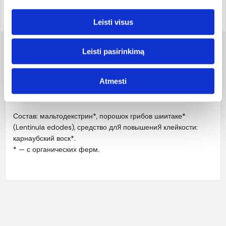
Страна бренда:
Код товара:
04000011854
Германия
Код EAN:
403578416200
Leisti visus
Leisti pasirinkimą
Состав
1 таблетка содержит: 7,5 мкг витамина B12 (300% ЭПЦ —
Atmesti
эталонная пищевая ценность).
Состав: мальтодекстрин*, порошок грибов шиитаке*
(
Lentinula edodes
), средство для повышения клейкости:
карнаубский воск*.
* — с органических ферм.