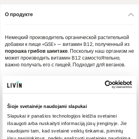
О продукте
Немецкий производитель органической растительной
добавки к пище «GSE» — витамин B12, полученный из
порошка грибов шиитаке
. Поскольку наш организм не
может производить витамин B12 самостоятельно,
важно получать его с пищей. Подходит для веганов.
Витамин B12 помогает поддерживать в норме
энергетический обмен, деятельность нервной системы,
метаболизм гомоцистеина, психологическую функцию,
образование красных кровяных телец, иммунную
Šioje svetainėje naudojami slapukai
систему. Способствует снижению чувства усталости и
утомления. Выполняет определённую функцию в
Slapukai ir panašios technologijos leidžia svetainei
процессе деления клеток. Важно разнообразное и
išsaugoti arba nuskaityti informaciją jūsų įrenginyje. Jie
сбалансированное питание, здоровый образ жизни.
naudojami tam, kad svetainė veiktų tinkamai, įsimintų
jūsų pasirinkimus, padėtų analizuoti svetainės naudojimą