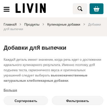
Главная
Продукты
Кулинарные добавки
Добавки
для выпечки
Добавки для выпечки
Каждая деталь имеет значение, когда речь идет о достижении
идеального кулинарного результата. Именно поэтому для
подъема теста, гармоничного вкуса и оригинальных
украшений следует выбирать
высококачественные
натуральные хлебопекарные добавки
.
Больше
Мы тщательно подобрали широкий ассортимент
добавок для
выпечки
, в котором вы найдете высококачественные
Сортировать
Фильтровать
продукты, соответствующие вашим пищевым привычкам и
потребностям. Для пирогов, кексов и других хрупких видов