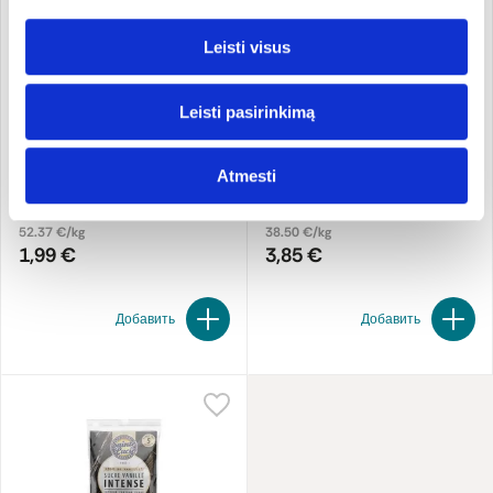
Leisti visus
Leisti pasirinkimą
Ванильный сахар Bourbon
Кусочки черного
Atmesti
шоколада
SAINTE LUCIE
38 g
SAINTE LUCIE
100 г
52.37 €/kg
38.50 €/kg
1,99 €
3,85 €
Добавить
Добавить