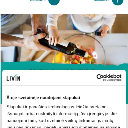
Šioje svetainėje naudojami slapukai
Slapukai ir panašios technologijos leidžia svetainei
išsaugoti arba nuskaityti informaciją jūsų įrenginyje. Jie
naudojami tam, kad svetainė veiktų tinkamai, įsimintų
jūsų pasirinkimus, padėtų analizuoti svetainės naudojimą