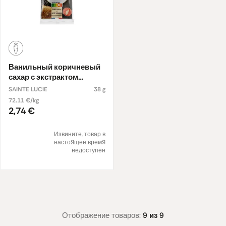
Ванильный коричневый
сахар с экстрактом
бурбонской ванили
SAINTE LUCIE
38 g
72.11 €/kg
2,74 €
Извините, товар в
настоящее время
недоступен
Отображение товаров:
9 из 9