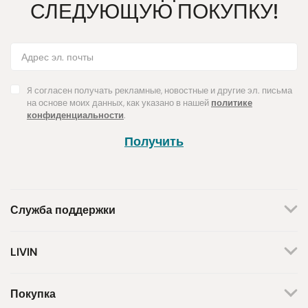
СЛЕДУЮЩУЮ ПОКУПКУ!
Я согласен получать рекламные, новостные и другие эл. письма
на основе моих данных, как указано в нашей
политике
конфиденциальности
.
Получить
Служба поддержки
+370 659 44144
LIVIN
Написать запрос
О нас
Контакты
Мы работаем по будням.
Покупка
С 8 утра до 5 вечера.