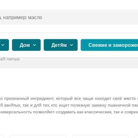
Дом
Детям
Свежие и замороже
вая лапша
но признанный ингредиент, который все чаще находит своё место
 занятых, так и для тех, кто ищет полезную замену пшеничной пас
ниверсальность позволяют создавать как классические, так и совр
кус, но и за питательный состав и универсальность. Она делается
тличная альтернатива для тех, кто не переносит глютен или прост