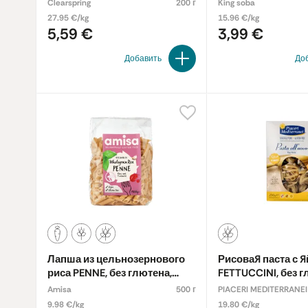
вкусными и сбалансированными блюдами.
Clearspring
200 г
King soba
27.95 €/kg
15.96 €/kg
5,59 €
3,99 €
Добавить
До
Лапша из цельнозернового
Рисовая паста с 
риса PENNE, без глютена,
FETTUCCINI, без г
органическая
g
Amisa
500 г
PIACERI MEDITERRANEI
9.98 €/kg
19.80 €/kg