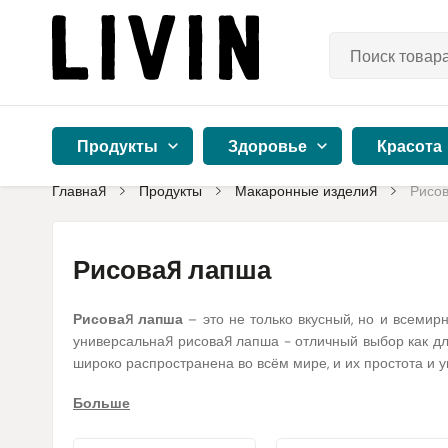
Продукты
Здоровье
Красота
Главная
Продукты
Макаронные изделия
Рисо
Рисовая лапша
Рисовая лапша
– это не только вкусный, но и всемир
универсальная рисовая лапша - отличный выбор как для
широко распространена во всём мире, и их простота и у
Больше
Рисовая лапша всё больше ценится не только за свой в
обогащенной растительными добавками. Такая лапша - о