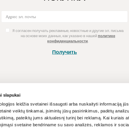
Я согласен получать рекламные, новостные и другие эл. письма
на основе моих данных, как указано в нашей
политике
конфиденциальности
.
Получить
Покупка
Информац
i slapukai
Способы оплаты
Программа л
logijos leidžia svetainei išsaugoti arba nuskaityti informaciją jūs
tainė veiktų tinkamai, įsimintų jūsų pasirinkimus, padėtų analizu
Доставка
Новости и ст
tikimą, pateiktų jums aktualesnį turinį bei reklamą. Kai kuriais a
Возврат товара
Рецепты
ojimąsi svetaine bendriname su savo analizės, reklamos ir sociali
Условия и п