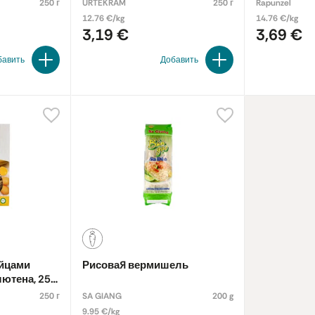
органическ
250 г
URTEKRAM
250 г
Rapunzel
12.76 €/kg
14.76 €/kg
3,19 €
3,69 €
бавить
Добавить
яйцами
Рисовая вермишель
лютена, 250
250 г
SA GIANG
200 g
9.95 €/kg