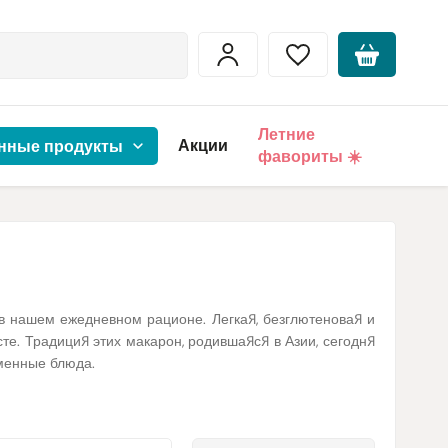
Летние
Акции
нные продукты
фавориты ☀️
 в нашем ежедневном рационе. Легкая, безглютеновая и
те. Традиция этих макарон, родившаяся в Азии, сегодня
еменные блюда.
 из простых ингредиентов –
рисовой муки
и воды, порой
о хочет сократить количество обработанных продуктов в