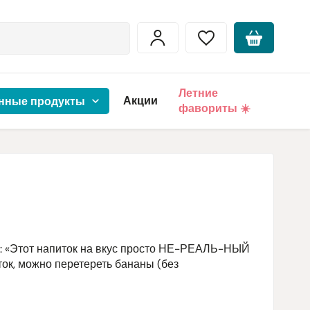
Летние
Акции
нные продукты
фавориты ☀️
те: «Этот напиток на вкус просто НЕ-РЕАЛЬ-НЫЙ
ток, можно перетереть бананы (без