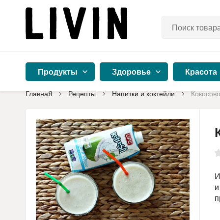
Продукты
Здоровье
Красота
Главная
Рецепты
Напитки и коктейли
Кокосов
И
и
п