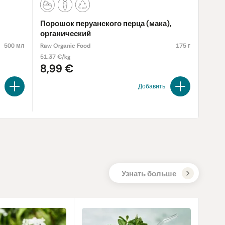
Порошок перуанского перца (мака),
Коко
органический
орга
500 мл
Raw Organic Food
175 г
Ecomil
51.37 €/kg
12.95 
8,99 €
2,5
Добавить
Узнать больше