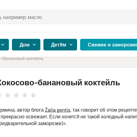
Дом
Детям
Свежие и замороже
о-банановый коктейль
Кокосово-банановый коктейль
рмина, автор блога
Žalia gentis
, так говорит об этом рецеп
 прекрасно освежает. Если хочется не такой холодный напи
редварительной заморозки)».