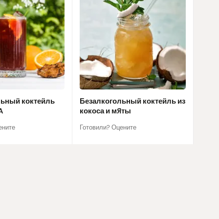
льный коктейль
Безалкогольный коктейль из
A
кокоса и мяты
ените
Готовили? Оцените