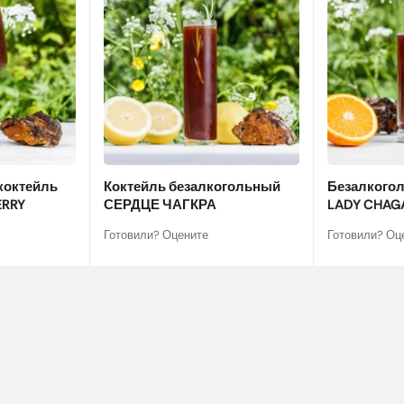
коктейль
Коктейль безалкогольный
Безалкого
ERRY
СЕРДЦЕ ЧАГКРА
LADY CHAG
Готовили? Оцените
Готовили? Оц