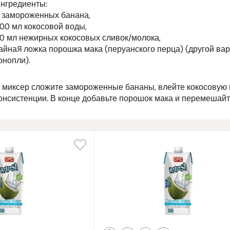
нгредиенты:
 замороженных банана,
00 мл кокосовой воды,
0 мл нежирных кокосовых сливок/молока,
айная ложка порошка мака (перуанского перца) (другой вар
онопли).
 миксер сложите замороженные бананы, влейте кокосовую в
онсистенции. В конце добавьте порошок мака и перемешайте