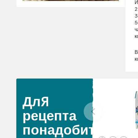
И
2
3
5
ч
к
В
к
Для
рецепта
понадобится