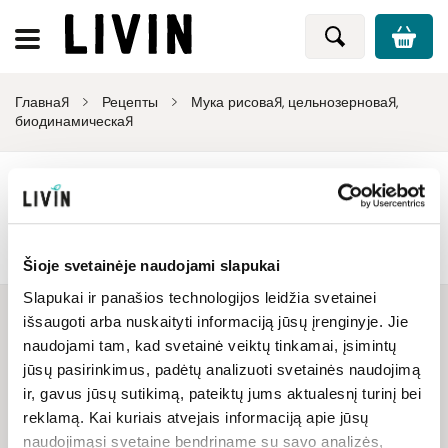
Главная
Рецепты
Мука рисовая, цельнозерновая,
биодинамическая
"Мука рисовая, цельнозерновая,
биодинамическая" рецепты
Šioje svetainėje naudojami slapukai
Slapukai ir panašios technologijos leidžia svetainei
išsaugoti arba nuskaityti informaciją jūsų įrenginyje. Jie
naudojami tam, kad svetainė veiktų tinkamai, įsimintų
jūsų pasirinkimus, padėtų analizuoti svetainės naudojimą
СТАНЬ НАШИМ ДРУГОМ ПО
ir, gavus jūsų sutikimą, pateiktų jums aktualesnį turinį bei
ЭЛЕКТРОННОЙ ПОЧТЕ И
reklamą. Kai kuriais atvejais informaciją apie jūsų
naudojimąsi svetaine bendriname su savo analizės,